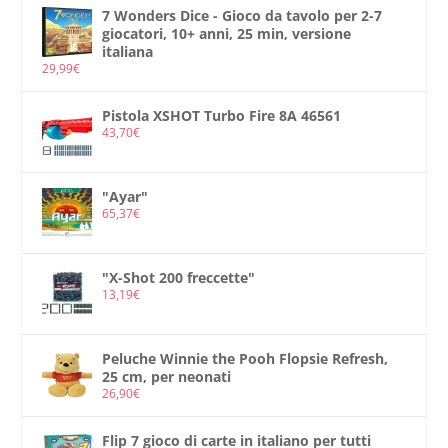
e
:
7 Wonders Dice - Gioco da tavolo per 2-7
e
4
giocatori, 10+ anni, 25 min, versione
italiana
r
5
29,99
€
a
,
:
0
Pistola XSHOT Turbo Fire 8A 46561
43,70
€
5
8
9
€
,
.
"Ayar"
65,37
€
9
9
€
"X-Shot 200 freccette"
13,19
€
.
Peluche Winnie the Pooh Flopsie Refresh,
25 cm, per neonati
26,90
€
Flip 7 gioco di carte in italiano per tutti