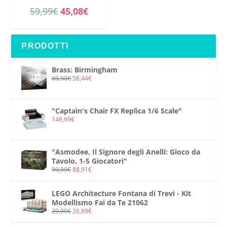
I
I
59,99
€
45,08
€
l
l
p
p
PRODOTTI
r
r
e
e
Brass: Birmingham
z
z
69,90
€
58,44
€
z
z
o
o
"Captain's Chair FX Replica 1/6 Scale"
o
a
149,99
€
r
t
i
t
"Asmodee, Il Signore degli Anelli: Gioco da
g
u
Tavolo, 1-5 Giocatori"
99,99
€
88,91
€
i
a
n
l
LEGO Architecture Fontana di Trevi - Kit
a
e
Modellismo Fai da Te 21062
29,99
€
26,99
€
l
è