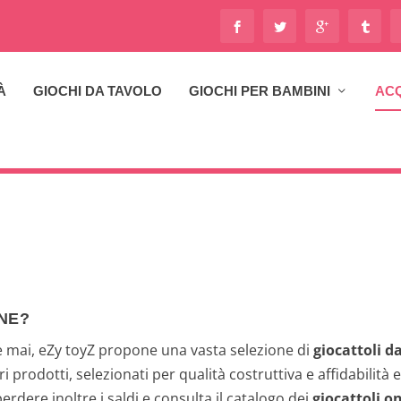
À
GIOCHI DA TAVOLO
GIOCHI PER BAMBINI
ACQ
NE?
e mai, eZy toyZ propone una vasta selezione di
giocattoli da
ri prodotti, selezionati per qualità costruttiva e affidabilità e
erdere inoltre i saldi e consulta il catalogo dei
giocattoli o