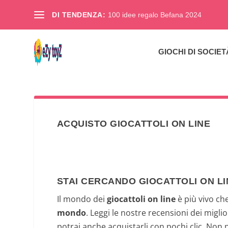
DI TENDENZA:
100 idee regalo Befana 2024
GIOCHI DI SOCIET
ACQUISTO GIOCATTOLI ON LINE
STAI CERCANDO GIOCATTOLI ON LI
Il mondo dei
giocattoli on line
è più vivo ch
mondo
. Leggi le nostre recensioni dei miglio
potrai anche acquistarli con pochi clic. Non p