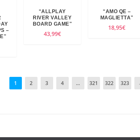
l
è
“ALLPLAY
“AMO QE –
e
:
R
RIVER VALLEY
MAGLIETTA”
e
2
DAY
BOARD GAME”
18,95
€
r
6
S –
43,99
€
E”
a
,
:
8
4
0
9
€
,
.
9
1
2
3
4
…
321
322
323
9
€
.