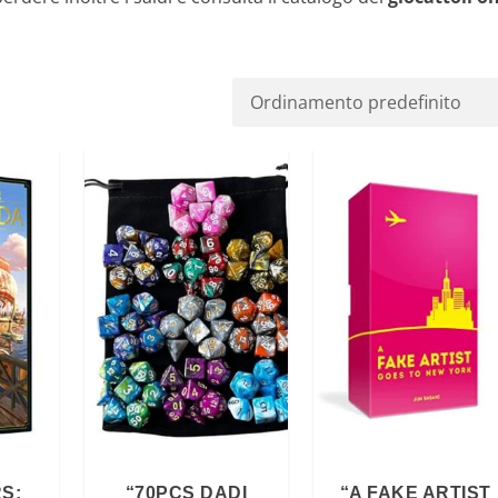
S:
“70PCS DADI
“A FAKE ARTIST