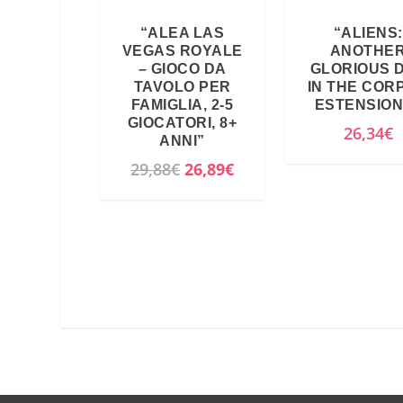
“ALEA LAS
“ALIENS:
VEGAS ROYALE
ANOTHE
– GIOCO DA
GLORIOUS 
TAVOLO PER
IN THE CORP
FAMIGLIA, 2-5
ESTENSION
GIOCATORI, 8+
26,34
€
ANNI”
I
I
29,88
€
26,89
€
l
l
p
p
r
r
e
e
z
z
z
z
o
o
o
a
r
t