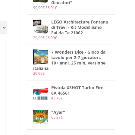
Giocatori"
99,99
€
88,91
€
LEGO Architecture Fontana
di Trevi - Kit Modellismo
Fai da Te 21062
29,99
€
26,99
€
7 Wonders Dice - Gioco da
tavolo per 2-7 giocatori,
10+ anni, 25 min, versione
italiana
29,99
€
Pistola XSHOT Turbo Fire
8A 46561
43,70
€
"Ayar"
65,37
€