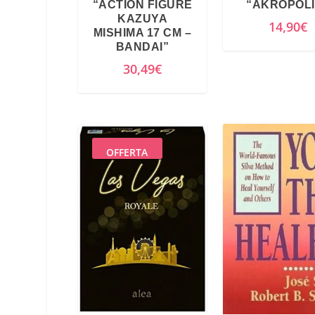
“ACTION FIGURE
“AKROPOLI
l
KAZUYA
14,90
€
MISHIMA 17 CM –
e
BANDAI”
e
30,49
€
r
a
:
3
1
OFFERTA
,
9
9
€
.