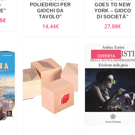
–
POLIEDRICI PER
GOES TO NEW
E”
GIOCHI DA
YORK – GIOCO
TAVOLO”
DI SOCIETÀ”
I
5
€
14,44
€
27,88
€
l
p
r
e
OFFERTA
z
z
o
a
t
t
u
a
l
e