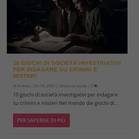
10 GIOCHI DI SOCIETÀ INVESTIGATIVI
PER INDAGARE SU CRIMINI E
MISTERI
di
Andrea
|
Dic 10, 2023
|
Giochi da tavolo
|
0
10 giochi di società investigativi per indagare
su crimini e misteri Nel mondo dei giochi di...
PER SAPERNE DI PIÙ