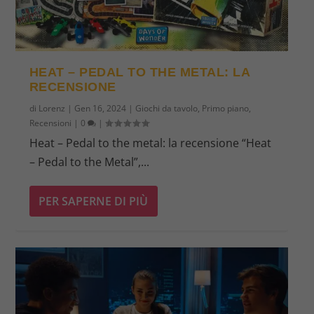
HEAT – PEDAL TO THE METAL: LA
RECENSIONE
di
Lorenz
|
Gen 16, 2024
|
Giochi da tavolo
,
Primo piano
,
Recensioni
|
0
|
Heat – Pedal to the metal: la recensione “Heat
– Pedal to the Metal”,...
PER SAPERNE DI PIÙ