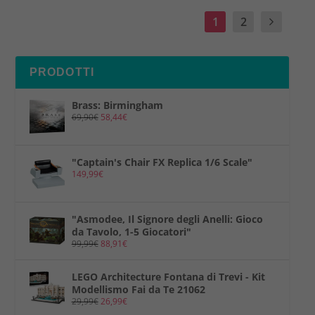
1
2
PRODOTTI
Brass: Birmingham
69,90
€
58,44
€
"Captain's Chair FX Replica 1/6 Scale"
149,99
€
"Asmodee, Il Signore degli Anelli: Gioco
da Tavolo, 1-5 Giocatori"
99,99
€
88,91
€
LEGO Architecture Fontana di Trevi - Kit
Modellismo Fai da Te 21062
29,99
€
26,99
€