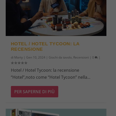
HOTEL / HOTEL TYCOON: LA
RECENSIONE
di
Marty
|
Gen 10, 2024
|
Giochi da tavolo
,
Recensioni
|
0
|
Hotel / Hotel Tycoon: la recensione
“Hotel”,noto come “Hotel Tycoon” nella...
PER SAPERNE DI PIÙ