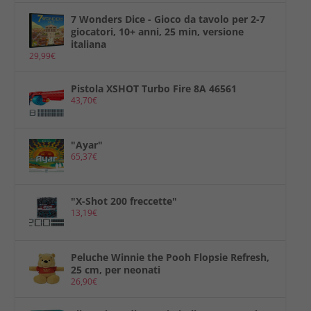
7 Wonders Dice - Gioco da tavolo per 2-7
giocatori, 10+ anni, 25 min, versione
italiana
29,99
€
Pistola XSHOT Turbo Fire 8A 46561
43,70
€
"Ayar"
65,37
€
"X-Shot 200 freccette"
13,19
€
Peluche Winnie the Pooh Flopsie Refresh,
25 cm, per neonati
26,90
€