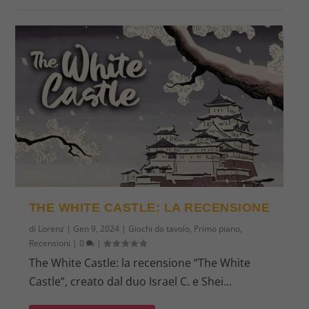
THE WHITE CASTLE: LA RECENSIONE
di
Lorenz
|
Gen 9, 2024
|
Giochi da tavolo
,
Primo piano
,
Recensioni
|
0
|
The White Castle: la recensione “The White
Castle”, creato dal duo Israel C. e Shei...