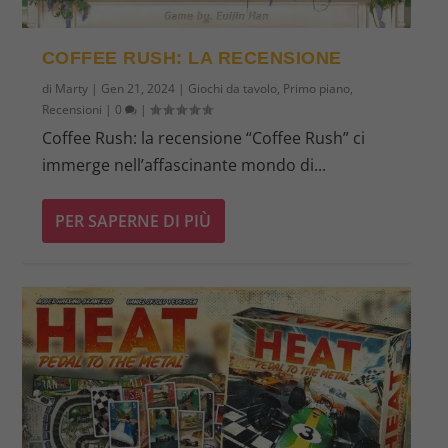
COFFEE RUSH: LA RECENSIONE
di
Marty
|
Gen 21, 2024
|
Giochi da tavolo
,
Primo piano
,
Recensioni
|
0
|
Coffee Rush: la recensione “Coffee Rush” ci
immerge nell’affascinante mondo di...
PER SAPERNE DI PIÙ