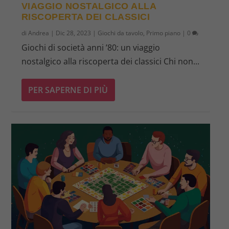
VIAGGIO NOSTALGICO ALLA
RISCOPERTA DEI CLASSICI
di
Andrea
|
Dic 28, 2023
|
Giochi da tavolo
,
Primo piano
|
0
Giochi di società anni ’80: un viaggio
nostalgico alla riscoperta dei classici Chi non...
PER SAPERNE DI PIÙ