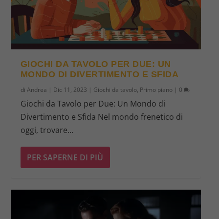
GIOCHI DA TAVOLO PER DUE: UN
MONDO DI DIVERTIMENTO E SFIDA
di
Andrea
|
Dic 11, 2023
|
Giochi da tavolo
,
Primo piano
|
0
Giochi da Tavolo per Due: Un Mondo di
Divertimento e Sfida Nel mondo frenetico di
oggi, trovare...
PER SAPERNE DI PIÙ