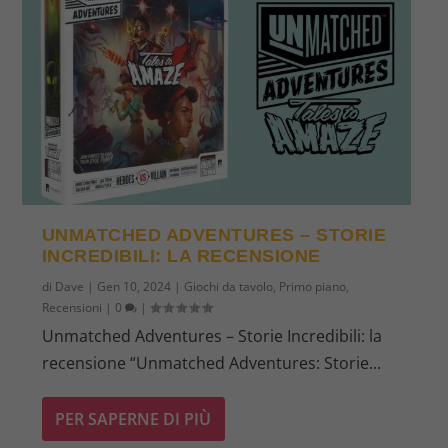
UNMATCHED ADVENTURES – STORIE
INCREDIBILI: LA RECENSIONE
di
Dave
|
Gen 10, 2024
|
Giochi da tavolo
,
Primo piano
,
Recensioni
|
0
|
Unmatched Adventures – Storie Incredibili: la
recensione “Unmatched Adventures: Storie...
PER SAPERNE DI PIÙ