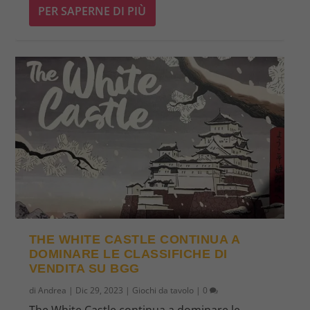
PER SAPERNE DI PIÙ
THE WHITE CASTLE CONTINUA A
DOMINARE LE CLASSIFICHE DI
VENDITA SU BGG
di
Andrea
|
Dic 29, 2023
|
Giochi da tavolo
|
0
The White Castle continua a dominare le