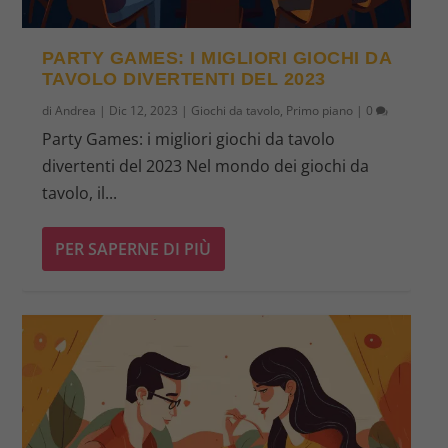
PARTY GAMES: I MIGLIORI GIOCHI DA
TAVOLO DIVERTENTI DEL 2023
di
Andrea
|
Dic 12, 2023
|
Giochi da tavolo
,
Primo piano
|
0
Party Games: i migliori giochi da tavolo
divertenti del 2023 Nel mondo dei giochi da
tavolo, il...
PER SAPERNE DI PIÙ