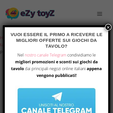
×
Ultimo aggiornamento il 7 Agosto 2026 9:29
VUOI ESSERE IL PRIMO A RICEVERE LE
Home
/
Giochi e giocattoli
/
Giochi di società
/
Giochi da
MIGLIORI OFFERTE SUI GIOCHI DA
tavolo
/ Peluche Winnie the Pooh Flopsie Refresh, 25 cm,
TAVOLO?
per neonati
Nel
nostro canale Telegram
condividiamo le
migliori promozioni e sconti sui giochi da
tavolo
dai principali negozi online italiani
appena
vengono pubblicati!