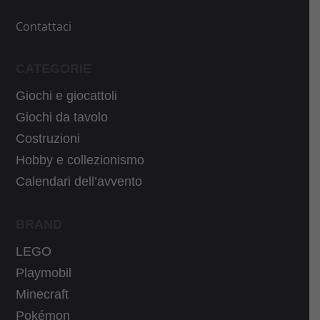
l
e
e
è
Contattaci
e
:
r
3
CATEGORIE
a
7
Giochi e giocattoli
:
,
4
1
Giochi da tavolo
0
0
Costruzioni
,
€
Hobby e collezionismo
1
.
Calendari dell’avvento
0
€
BRAND
.
LEGO
Playmobil
Minecraft
Pokémon