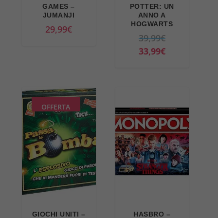
GAMES –
POTTER: UN
JUMANJI
ANNO A
HOGWARTS
29,99
€
I
39,99
€
l
I
33,99
€
p
l
r
p
e
r
z
e
OFFERTA
z
z
o
z
o
o
r
a
i
t
g
t
i
u
n
a
GIOCHI UNITI –
HASBRO –