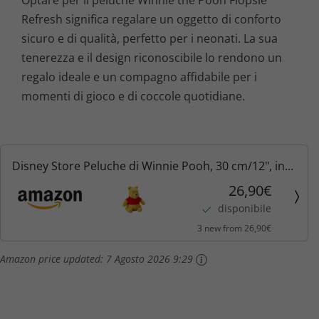
Optare per il peluche Winnie the Pooh Flopsie
Refresh significa regalare un oggetto di conforto
sicuro e di qualità, perfetto per i neonati. La sua
tenerezza e il design riconoscibile lo rendono un
regalo ideale e un compagno affidabile per i
momenti di gioco e di coccole quotidiane.
Disney Store Peluche di Winnie Pooh, 30 cm/12", in
tessuto morbido al tatto con dettagli ricamati,
26,90€
indossa la classica maglietta rossa, per tutte le età
disponibile
3 new from 26,90€
Amazon price updated:
7 Agosto 2026 9:29