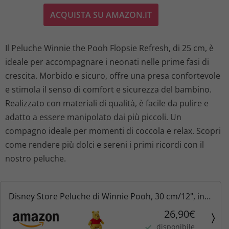
ACQUISTA SU AMAZON.IT
Il Peluche Winnie the Pooh Flopsie Refresh, di 25 cm, è
ideale per accompagnare i neonati nelle prime fasi di
crescita. Morbido e sicuro, offre una presa confortevole
e stimola il senso di comfort e sicurezza del bambino.
Realizzato con materiali di qualità, è facile da pulire e
adatto a essere manipolato dai più piccoli. Un
compagno ideale per momenti di coccola e relax. Scopri
come rendere più dolci e sereni i primi ricordi con il
nostro peluche.
Disney Store Peluche di Winnie Pooh, 30 cm/12", in
tessuto morbido al tatto con dettagli ricamati,
26,90€
indossa la classica maglietta rossa, per tutte le età
disponibile