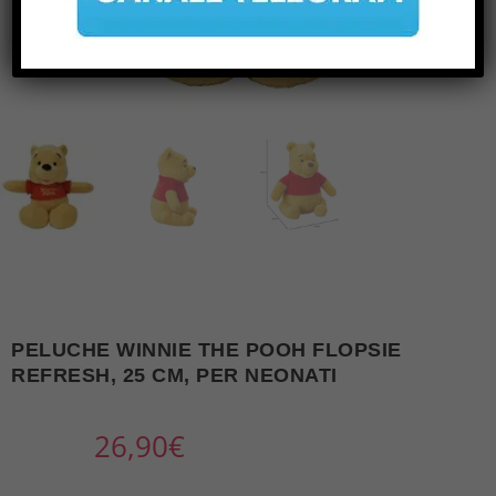
PELUCHE WINNIE THE POOH FLOPSIE
REFRESH, 25 CM, PER NEONATI
26,90
€