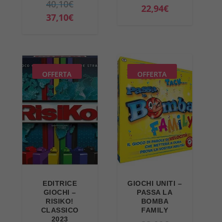
I
40,10
€
l
I
22,94
€
e
:
l
I
37,10
€
p
l
r
2
p
l
r
p
a
4
r
p
e
r
:
,
e
r
z
e
3
9
z
e
z
z
OFFERTA
OFFERTA
1
0
z
z
o
z
,
€
o
z
o
o
9
.
o
o
r
a
9
r
a
i
t
€
i
t
g
t
.
g
t
i
u
i
u
n
a
n
a
a
l
EDITRICE
GIOCHI UNITI –
a
l
GIOCHI –
PASSA LA
l
e
RISIKO!
BOMBA
l
e
e
è
CLASSICO
FAMILY
e
è
2023