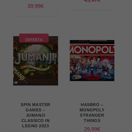
e
è
e
:
39,99
€
p
l
e
:
r
2
r
p
r
3
a
2
e
r
a
0
:
,
z
e
:
,
3
3
z
z
OFFERTA
3
9
3
3
o
z
6
9
,
€
o
o
,
€
0
.
r
a
9
.
0
i
t
9
€
g
t
€
.
i
u
.
n
a
a
l
SPIN MASTER
HASBRO –
l
e
GAMES –
MONOPOLY
JUMANJI
STRANGER
e
è
CLASSICO IN
THINGS
e
:
LEGNO 2023
29,99
€