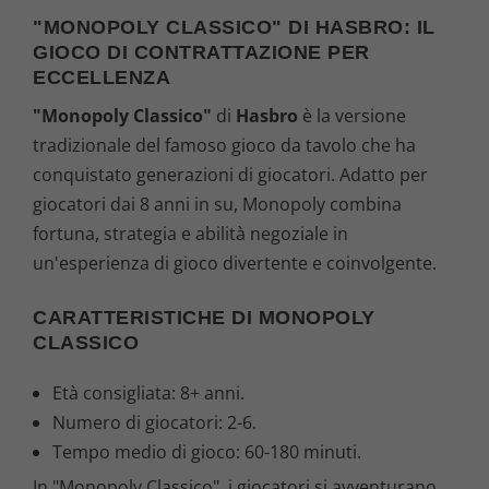
"MONOPOLY CLASSICO" DI HASBRO: IL
GIOCO DI CONTRATTAZIONE PER
ECCELLENZA
"Monopoly Classico"
di
Hasbro
è la versione
tradizionale del famoso gioco da tavolo che ha
conquistato generazioni di giocatori. Adatto per
giocatori dai 8 anni in su, Monopoly combina
fortuna, strategia e abilità negoziale in
un'esperienza di gioco divertente e coinvolgente.
CARATTERISTICHE DI MONOPOLY
CLASSICO
Età consigliata: 8+ anni.
Numero di giocatori: 2-6.
Tempo medio di gioco: 60-180 minuti.
In "Monopoly Classico", i giocatori si avventurano