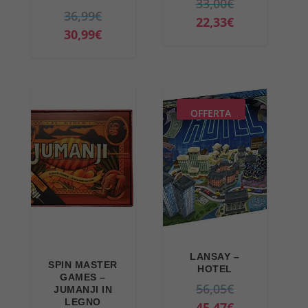
e
:
I
33,00
€
e
:
I
36,99
€
r
2
l
I
22,33
€
r
3
l
I
30,99
€
a
2
p
l
a
7
p
l
:
,
r
p
:
,
r
p
2
9
e
r
4
1
e
r
4
4
z
e
0
0
z
e
,
€
z
z
OFFERTA
,
€
z
z
9
.
o
z
1
.
o
z
9
o
o
0
o
o
€
r
a
€
r
a
.
i
t
.
i
t
g
t
g
t
i
u
i
u
n
a
n
a
LANSAY –
a
l
SPIN MASTER
HOTEL
a
l
GAMES –
l
e
I
56,05
€
JUMANJI IN
l
e
e
è
LEGNO
l
I
45,47
€