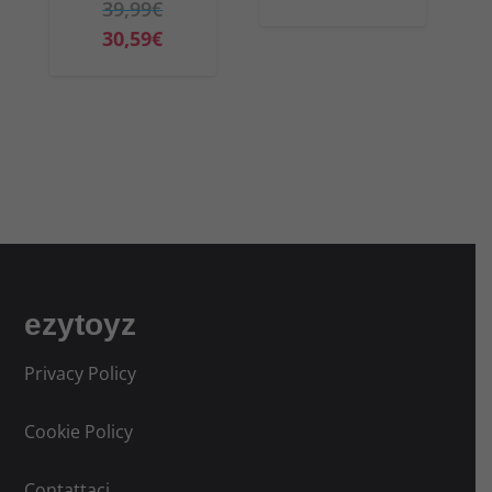
I
39,99
€
r
4
l
I
30,59
€
a
5
p
l
:
,
r
p
5
4
e
r
6
7
z
e
,
€
z
z
0
.
o
z
5
o
o
€
r
a
.
i
t
ezytoyz
g
t
i
u
Privacy Policy
n
a
a
l
Cookie Policy
l
e
e
è
Contattaci