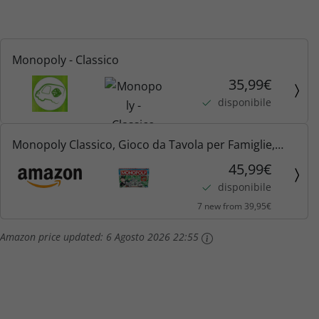
Monopoly - Classico
35,99€
disponibile
Monopoly Classico, Gioco da Tavola per Famiglie,
Adulti, Bambini e Bambine da 2 a 6 Giocatori, Giochi
45,99€
di Strategia Divertenti, Idee Regali di Pasqua da 8...
disponibile
7 new from 39,95€
Amazon price updated:
6 Agosto 2026 22:55