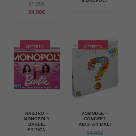
MONOPOLY
I
31,99
€
l
I
24,90
€
p
l
r
p
e
r
z
e
OFFERTA
OFFERTA
z
z
o
z
o
o
r
a
i
t
g
t
i
u
n
a
HASBRO –
ASMODEE –
a
l
MONOPOLY
CONCEPT
BARBIE
KIDS: ANIMALI
l
e
EDITION
I
24,99
€
e
è