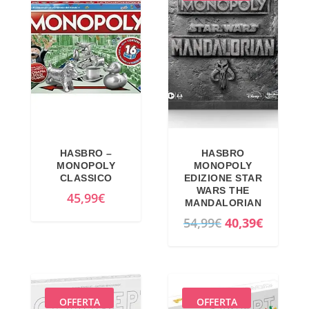
HASBRO –
HASBRO
MONOPOLY
MONOPOLY
CLASSICO
EDIZIONE STAR
WARS THE
45,99
€
MANDALORIAN
I
I
54,99
€
40,39
€
l
l
p
p
r
r
e
e
OFFERTA
OFFERTA