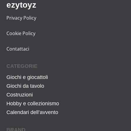
ezytoyz
r
t
i
t
Privacy Policy
g
u
i
a
Cookie Policy
n
l
a
e
Contattaci
l
è
e
:
CATEGORIE
e
3
r
4
Giochi e giocattoli
a
,
Giochi da tavolo
:
9
Costruzioni
4
0
Hobby e collezionismo
4
€
Calendari dell’avvento
,
.
9
BRAND