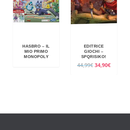
,
.
1
9
0
9
€
€
.
.
HASBRO – IL
EDITRICE
MIO PRIMO
GIOCHI –
MONOPOLY
SPQRISIKO!
I
I
44,99
€
34,90
€
l
l
p
p
r
r
e
e
z
z
z
z
o
o
o
a