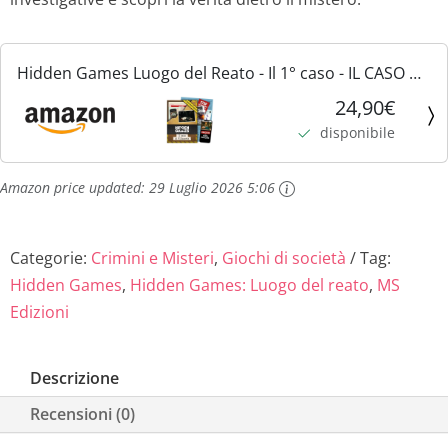
Hidden Games Luogo del Reato - Il 1° caso - IL CASO DI
VILLASETIA - Italiana - Gioco realistico della scena del
24,90€
crimine, gioco emozionante del detective,...
disponibile
Amazon price updated:
29 Luglio 2026 5:06
Categorie:
Crimini e Misteri
,
Giochi di società
Tag:
Hidden Games
,
Hidden Games: Luogo del reato
,
MS
Edizioni
Descrizione
Recensioni (0)