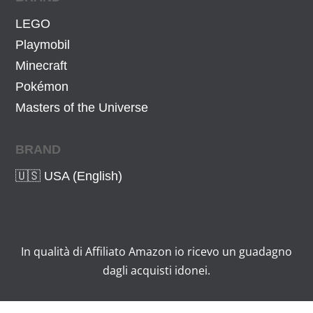
9
€
LEGO
.
Playmobil
Minecraft
Pokémon
Masters of the Universe
BRAND
🇺🇸 USA (English)
In qualità di Affiliato Amazon io ricevo un guadagno
dagli acquisti idonei.