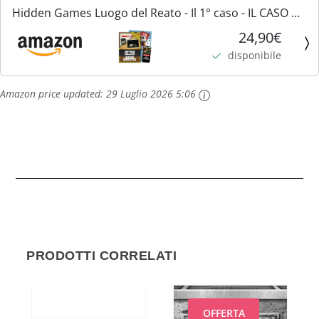
Hidden Games Luogo del Reato - Il 1° caso - IL CASO DI
VILLASETIA - Italiana - Gioco realistico della scena del
24,90€
crimine, gioco emozionante del detective,...
disponibile
Amazon price updated:
29 Luglio 2026 5:06
PRODOTTI CORRELATI
OFFERTA