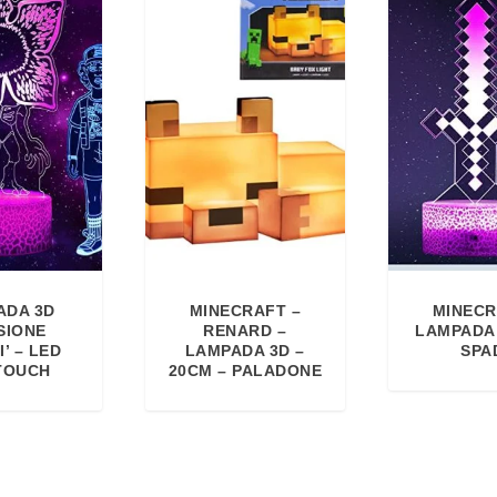
ADA 3D
MINECRAFT –
MINECR
SIONE
RENARD –
LAMPADA
I’ – LED
LAMPADA 3D –
SPA
TOUCH
20CM – PALADONE