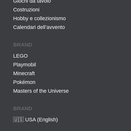
Giochi da tavolo
1
1
Costruzioni
4
6
Hobby e collezionismo
,
€
Calendari dell’avvento
9
.
0
€
BRAND
.
LEGO
Playmobil
Minecraft
Pokémon
Masters of the Universe
BRAND
🇺🇸 USA (English)