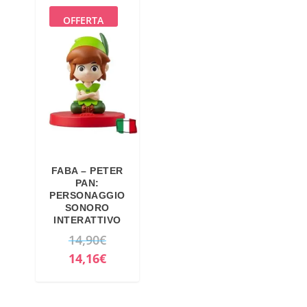
OFFERTA
FABA – PETER
PAN:
PERSONAGGIO
SONORO
INTERATTIVO
I
14,90
€
l
I
14,16
€
p
l
r
p