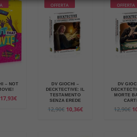
A
OFFERTA
OFFERTA
HI – NOT
DV GIOCHI –
DV GIOC
MOVIE!
DECKTECTIVE: IL
DECKTECTI
TESTAMENTO
MORTE B
I
I
17,93
€
SENZA EREDE
CART
l
l
I
I
I
12,90
€
10,36
€
12,90
€
1
p
p
l
l
l
r
r
p
p
p
e
e
r
r
r