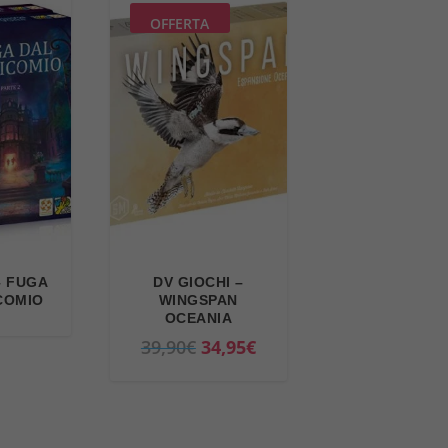
e
OFFERTA
z
z
o
a
t
t
u
a
l
– FUGA
DV GIOCHI –
e
COMIO
WINGSPAN
è
OCEANIA
:
I
I
39,90
€
34,95
€
1
l
l
0
p
p
,
r
r