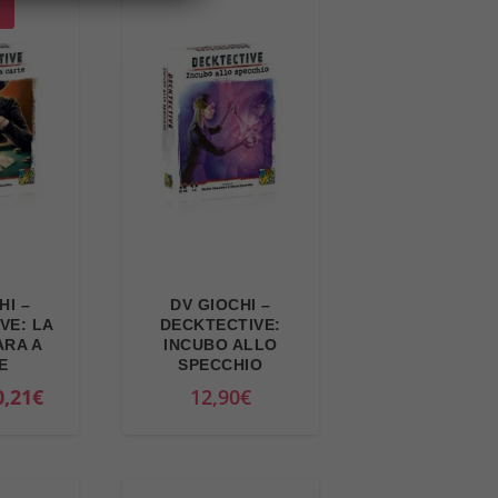
HI –
DV GIOCHI –
VE: LA
DECKTECTIVE:
ARA A
INCUBO ALLO
E
SPECCHIO
I
0,21
€
12,90
€
l
p
r