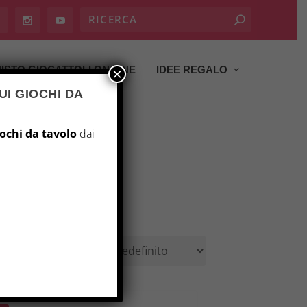
ISTO GIOCATTOLI ON LINE
IDEE REGALO
×
UI GIOCHI DA
iochi da tavolo
dai