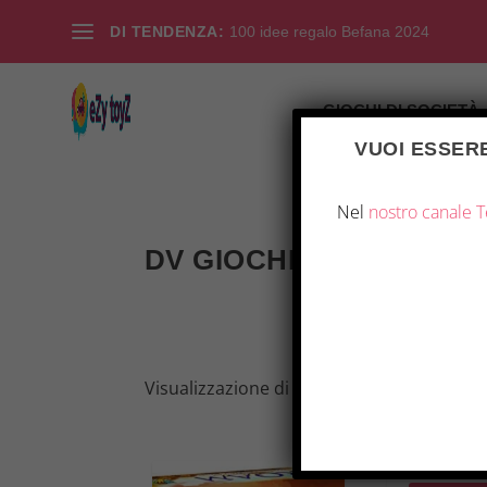
DI TENDENZA:
100 idee regalo Befana 2024
GIOCHI DI SOCIETÀ
VUOI ESSERE
Nel
nostro canale 
DV GIOCHI
Visualizzazione di 13 risultati