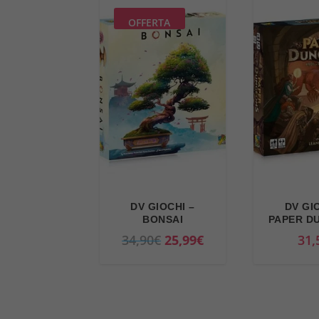
OFFERTA
DV GIOCHI –
DV GI
BONSAI
PAPER D
I
I
34,90
€
25,99
€
31,
l
l
p
p
r
r
e
e