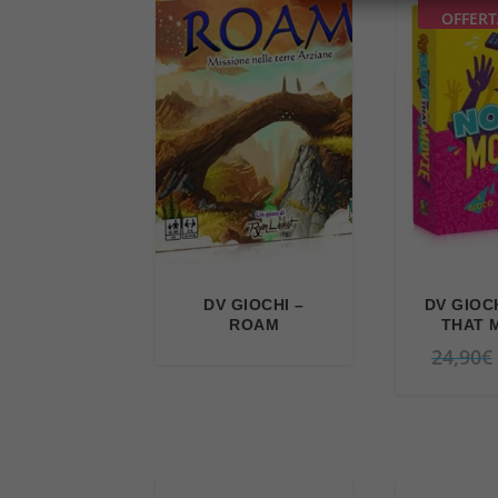
OFFERT
DV GIOCHI –
DV GIOC
ROAM
THAT 
24,90
€