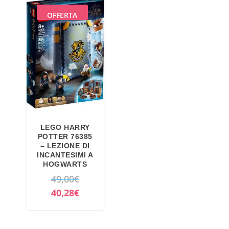
OFFERTA
LEGO HARRY
POTTER 76385
– LEZIONE DI
INCANTESIMI A
HOGWARTS
I
49,00
€
l
I
40,28
€
p
l
r
p