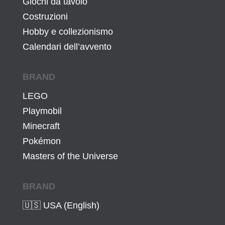
Giochi da tavolo
4
2
Costruzioni
9
8
Hobby e collezionismo
,
€
Calendari dell’avvento
0
.
0
€
BRAND
.
LEGO
Playmobil
Minecraft
Pokémon
Masters of the Universe
BRAND
🇺🇸 USA (English)