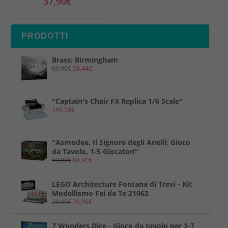
37,90
€
:
1
3
9
PRODOTTI
9
€
,
.
Brass: Birmingham
9
69,90
€
58,44
€
9
€
"Captain's Chair FX Replica 1/6 Scale"
.
149,99
€
"Asmodee, Il Signore degli Anelli: Gioco
da Tavolo, 1-5 Giocatori"
99,99
€
88,91
€
LEGO Architecture Fontana di Trevi - Kit
Modellismo Fai da Te 21062
29,99
€
26,99
€
7 Wonders Dice - Gioco da tavolo per 2-7