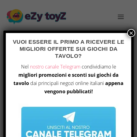
×
VUOI ESSERE IL PRIMO A RICEVERE LE
MIGLIORI OFFERTE SUI GIOCHI DA
TAVOLO?
MULTI COLORED
Home
/ Prodotto Color / Multi Colored
Nel
nostro canale Telegram
condividiamo le
migliori promozioni e sconti sui giochi da
Visualizzazione di 7 risultati
tavolo
dai principali negozi online italiani
appena
vengono pubblicati!