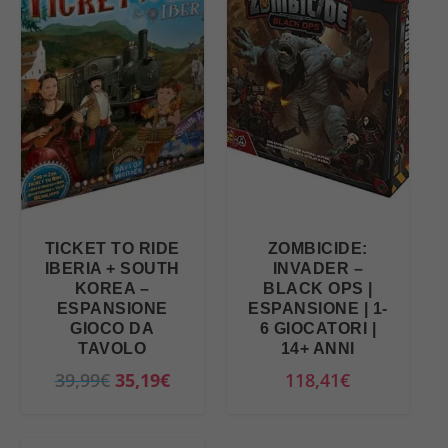
TICKET TO RIDE
ZOMBICIDE:
IBERIA + SOUTH
INVADER –
KOREA –
BLACK OPS |
ESPANSIONE
ESPANSIONE | 1-
GIOCO DA
6 GIOCATORI |
TAVOLO
14+ ANNI
I
I
39,99
€
35,19
€
118,41
€
l
l
p
p