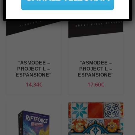
“ASMODEE –
“ASMODEE –
PROJECT L –
PROJECT L –
ESPANSIONE”
ESPANSIONE”
14,34
€
17,60
€