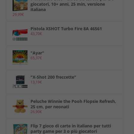
giocatori, 10+ anni, 25 min, versione
italiana
29,99
€
Pistola XSHOT Turbo Fire 8A 46561
43,70
€
"Ayar"
65,37
€
"X-Shot 200 freccette"
13,19
€
Peluche Winnie the Pooh Flopsie Refresh,
25 cm, per neonati
26,90
€
Flip 7 gioco di carte in italiano per tutti
party game per 3 o più giocatori