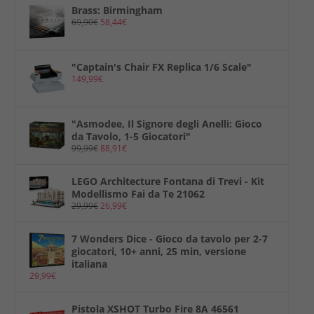
Brass: Birmingham
69,90
€
58,44
€
"Captain's Chair FX Replica 1/6 Scale"
149,99
€
"Asmodee, Il Signore degli Anelli: Gioco
da Tavolo, 1-5 Giocatori"
99,99
€
88,91
€
LEGO Architecture Fontana di Trevi - Kit
Modellismo Fai da Te 21062
29,99
€
26,99
€
7 Wonders Dice - Gioco da tavolo per 2-7
giocatori, 10+ anni, 25 min, versione
italiana
29,99
€
Pistola XSHOT Turbo Fire 8A 46561