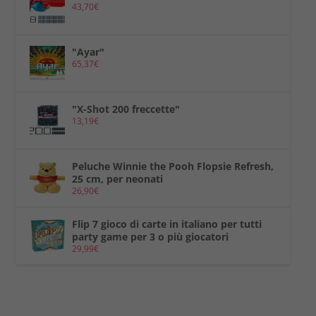
43,70
€
"Ayar"
65,37
€
"X-Shot 200 freccette"
13,19
€
Peluche Winnie the Pooh Flopsie Refresh,
25 cm, per neonati
26,90
€
Flip 7 gioco di carte in italiano per tutti
party game per 3 o più giocatori
29,99
€