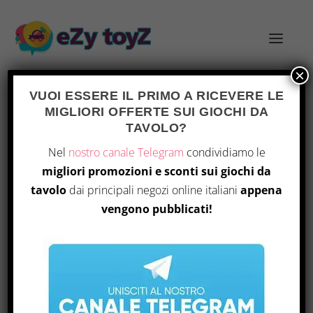
×
VUOI ESSERE IL PRIMO A RICEVERE LE
MIGLIORI OFFERTE SUI GIOCHI DA
TAVOLO?
Home
/ Prodotto Edition / Edizione da
EDIZIONE DA
Nel
nostro canale Telegram
condividiamo le
VIAGGIO
viaggio
migliori promozioni e sconti sui giochi da
tavolo
dai principali negozi online italiani
appena
Visualizzazione del risultato
vengono pubblicati!