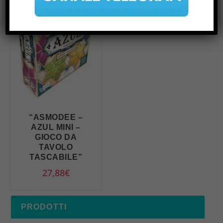
“ASMODEE –
AZUL MINI –
GIOCO DA
TAVOLO
TASCABILE”
27,88
€
PRODOTTI