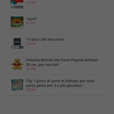
43,70
€
"Ayar"
65,37
€
"X-Shot 200 freccette"
13,19
€
Peluche Winnie the Pooh Flopsie Refresh,
25 cm, per neonati
26,90
€
Flip 7 gioco di carte in italiano per tutti
party game per 3 o più giocatori
29,99
€