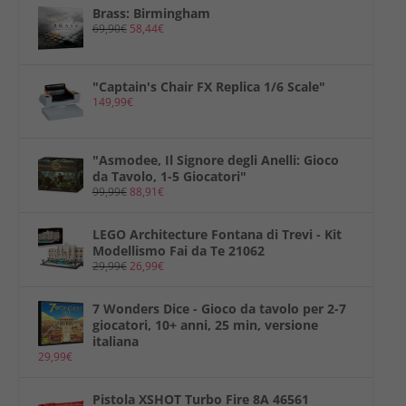
Brass: Birmingham
69,90
€
58,44
€
"Captain's Chair FX Replica 1/6 Scale"
149,99
€
"Asmodee, Il Signore degli Anelli: Gioco
da Tavolo, 1-5 Giocatori"
99,99
€
88,91
€
LEGO Architecture Fontana di Trevi - Kit
Modellismo Fai da Te 21062
29,99
€
26,99
€
7 Wonders Dice - Gioco da tavolo per 2-7
giocatori, 10+ anni, 25 min, versione
italiana
29,99
€
Pistola XSHOT Turbo Fire 8A 46561