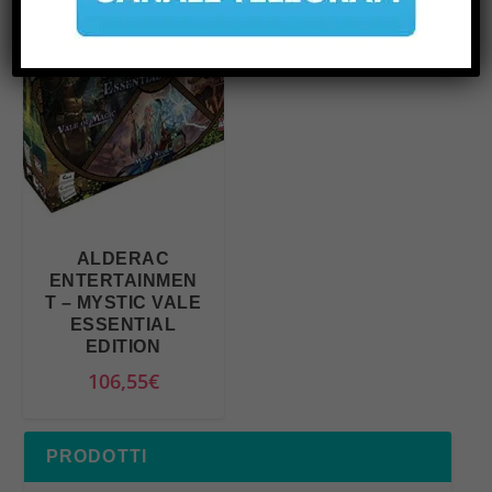
ALDERAC
ENTERTAINMEN
T – MYSTIC VALE
ESSENTIAL
EDITION
106,55
€
PRODOTTI