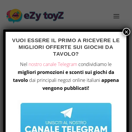
×
VUOI ESSERE IL PRIMO A RICEVERE LE
MIGLIORI OFFERTE SUI GIOCHI DA
TAVOLO?
Home
/ Prodotto Edition / Essential
ESSENTIAL
Nel
nostro canale Telegram
condividiamo le
EDITION
Edition
migliori promozioni e sconti sui giochi da
tavolo
dai principali negozi online italiani
appena
Visualizzazione del risultato
vengono pubblicati!