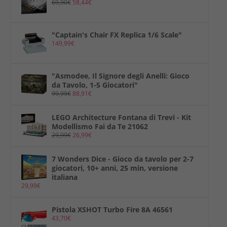
69,90
€
58,44
€
"Captain's Chair FX Replica 1/6 Scale"
149,99
€
"Asmodee, Il Signore degli Anelli: Gioco
da Tavolo, 1-5 Giocatori"
99,99
€
88,91
€
LEGO Architecture Fontana di Trevi - Kit
Modellismo Fai da Te 21062
29,99
€
26,99
€
7 Wonders Dice - Gioco da tavolo per 2-7
giocatori, 10+ anni, 25 min, versione
italiana
29,99
€
Pistola XSHOT Turbo Fire 8A 46561
43,70
€