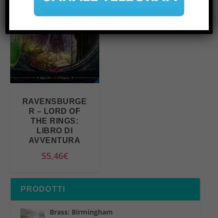
RAVENSBURGE
R – LORD OF
THE RINGS:
LIBRO DI
AVVENTURA
55,46
€
PRODOTTI
Brass: Birmingham