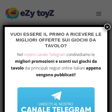
×
VUOI ESSERE IL PRIMO A RICEVERE LE
MIGLIORI OFFERTE SUI GIOCHI DA
TAVOLO?
FAMILY EDITION
Home
/ Prodotto Edition / Family Edition
Nel
nostro canale Telegram
condividiamo le
migliori promozioni e sconti sui giochi da
Visualizzazione del risultato
tavolo
dai principali negozi online italiani
appena
vengono pubblicati!