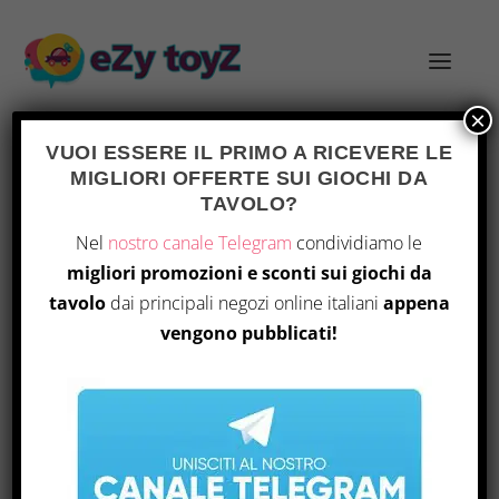
×
VUOI ESSERE IL PRIMO A RICEVERE LE
MIGLIORI OFFERTE SUI GIOCHI DA
TAVOLO?
REISSUE
Home
/ Prodotto Edition / Reissue
Nel
nostro canale Telegram
condividiamo le
migliori promozioni e sconti sui giochi da
Visualizzazione del risultato
tavolo
dai principali negozi online italiani
appena
vengono pubblicati!