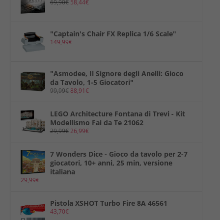
69,90
€
58,44
€
"Captain's Chair FX Replica 1/6 Scale"
149,99
€
"Asmodee, Il Signore degli Anelli: Gioco
da Tavolo, 1-5 Giocatori"
99,99
€
88,91
€
LEGO Architecture Fontana di Trevi - Kit
Modellismo Fai da Te 21062
29,99
€
26,99
€
7 Wonders Dice - Gioco da tavolo per 2-7
giocatori, 10+ anni, 25 min, versione
italiana
29,99
€
Pistola XSHOT Turbo Fire 8A 46561
43,70
€