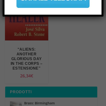
“ALIENS:
ANOTHER
GLORIOUS DAY
IN THE CORPS –
ESTENSIONE”
26,34
€
PRODOTTI
Brass: Birmingham