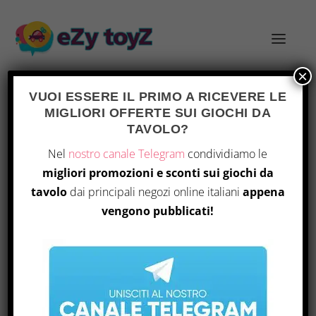
×
VUOI ESSERE IL PRIMO A RICEVERE LE
MIGLIORI OFFERTE SUI GIOCHI DA
TAVOLO?
SERIE 3
Home
/ Prodotto Edition / Serie 3
Nel
nostro canale Telegram
condividiamo le
migliori promozioni e sconti sui giochi da
Visualizzazione del risultato
tavolo
dai principali negozi online italiani
appena
vengono pubblicati!