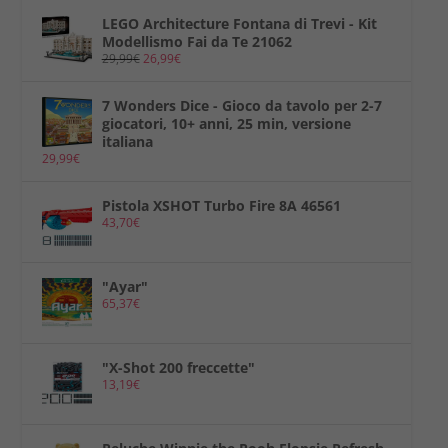
LEGO Architecture Fontana di Trevi - Kit
Modellismo Fai da Te 21062
29,99
€
26,99
€
7 Wonders Dice - Gioco da tavolo per 2-7
giocatori, 10+ anni, 25 min, versione
italiana
29,99
€
Pistola XSHOT Turbo Fire 8A 46561
43,70
€
"Ayar"
65,37
€
"X-Shot 200 freccette"
13,19
€