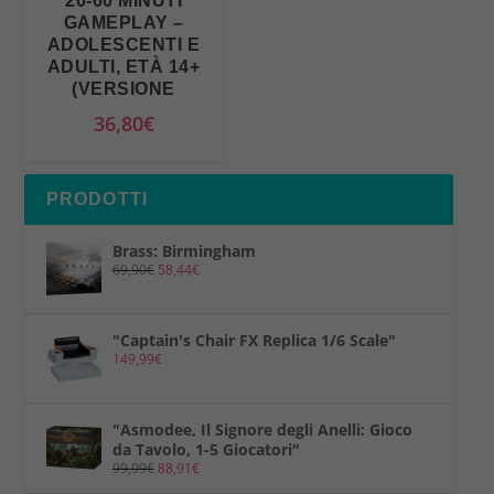
20-60 MINUTI
GAMEPLAY –
ADOLESCENTI E
ADULTI, ETÀ 14+
(VERSIONE
36,80
€
PRODOTTI
Brass: Birmingham
69,90
€
58,44
€
"Captain's Chair FX Replica 1/6 Scale"
149,99
€
"Asmodee, Il Signore degli Anelli: Gioco
da Tavolo, 1-5 Giocatori"
99,99
€
88,91
€