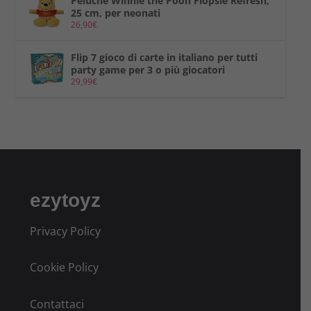
Peluche Winnie the Pooh Flopsie Refresh,
25 cm, per neonati
26,90
€
Flip 7 gioco di carte in italiano per tutti
party game per 3 o più giocatori
29,99
€
ezytoyz
Privacy Policy
Cookie Policy
Contattaci