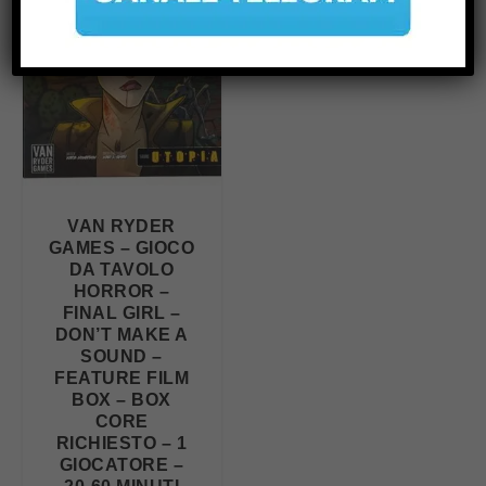
VAN RYDER
GAMES – GIOCO
DA TAVOLO
HORROR –
FINAL GIRL –
DON’T MAKE A
SOUND –
FEATURE FILM
BOX – BOX
CORE
RICHIESTO – 1
GIOCATORE –