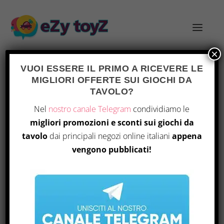
×
VUOI ESSERE IL PRIMO A RICEVERE LE
MIGLIORI OFFERTE SUI GIOCHI DA
TAVOLO?
CD-ROM
Home
/ Prodotto Format / CD-ROM
Nel
nostro canale Telegram
condividiamo le
migliori promozioni e sconti sui giochi da
Visualizzazione di 2 risultati
tavolo
dai principali negozi online italiani
appena
vengono pubblicati!