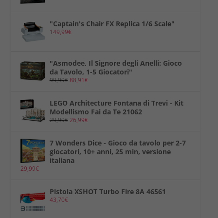
"Captain's Chair FX Replica 1/6 Scale"
149,99
€
"Asmodee, Il Signore degli Anelli: Gioco
da Tavolo, 1-5 Giocatori"
99,99
€
88,91
€
LEGO Architecture Fontana di Trevi - Kit
Modellismo Fai da Te 21062
29,99
€
26,99
€
7 Wonders Dice - Gioco da tavolo per 2-7
giocatori, 10+ anni, 25 min, versione
italiana
29,99
€
Pistola XSHOT Turbo Fire 8A 46561
43,70
€