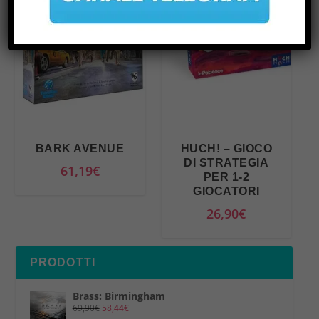
BARK AVENUE
HUCH! – GIOCO
DI STRATEGIA
61,19
€
PER 1-2
GIOCATORI
26,90
€
PRODOTTI
Brass: Birmingham
69,90
€
58,44
€