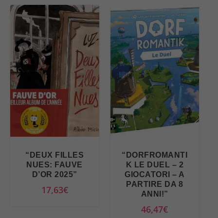
“DEUX FILLES
“DORFROMANTI
NUES: FAUVE
K LE DUEL – 2
D’OR 2025”
GIOCATORI – A
PARTIRE DA 8
17,63
€
ANNI!”
46,47
€