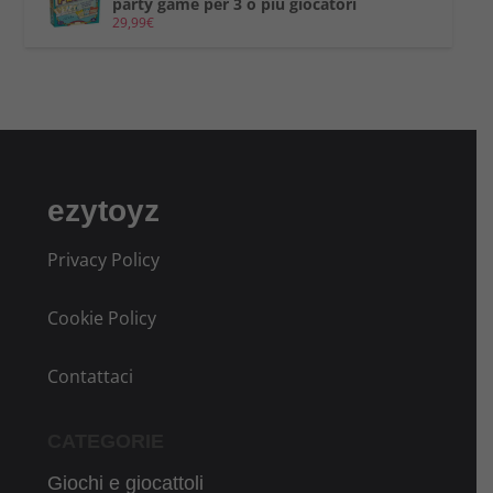
party game per 3 o più giocatori
29,99
€
ezytoyz
Privacy Policy
Cookie Policy
Contattaci
CATEGORIE
Giochi e giocattoli