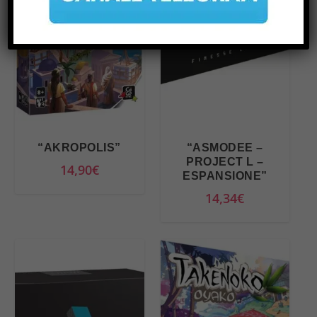
“AKROPOLIS”
“ASMODEE –
PROJECT L –
14,90
€
ESPANSIONE”
14,34
€