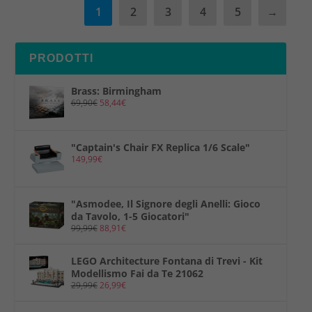
1
2
3
4
5
→
PRODOTTI
Brass: Birmingham
69,90
€
58,44
€
"Captain's Chair FX Replica 1/6 Scale"
149,99
€
"Asmodee, Il Signore degli Anelli: Gioco
da Tavolo, 1-5 Giocatori"
99,99
€
88,91
€
LEGO Architecture Fontana di Trevi - Kit
Modellismo Fai da Te 21062
29,99
€
26,99
€