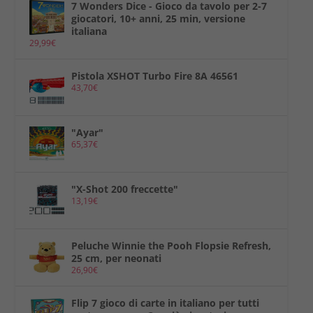
7 Wonders Dice - Gioco da tavolo per 2-7
giocatori, 10+ anni, 25 min, versione
italiana
29,99
€
Pistola XSHOT Turbo Fire 8A 46561
43,70
€
"Ayar"
65,37
€
"X-Shot 200 freccette"
13,19
€
Peluche Winnie the Pooh Flopsie Refresh,
25 cm, per neonati
26,90
€
Flip 7 gioco di carte in italiano per tutti