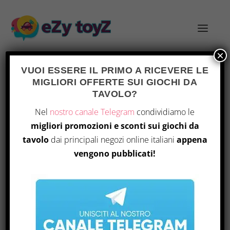
×
VUOI ESSERE IL PRIMO A RICEVERE LE
MIGLIORI OFFERTE SUI GIOCHI DA
TAVOLO?
FRANCESE
Home
/ Prodotto Language / Francese
Nel
nostro canale Telegram
condividiamo le
migliori promozioni e sconti sui giochi da
Visualizzazione di 1-9 di 45 risultati
tavolo
dai principali negozi online italiani
appena
vengono pubblicati!