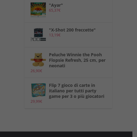
"Ayar"
65,37
€
"X-Shot 200 freccette"
13,19
€
Peluche Winnie the Pooh
Flopsie Refresh, 25 cm, per
neonati
26,90
€
Flip 7 gioco di carte in
italiano per tutti party
game per 3 o più giocatori
29,99
€