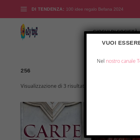
DI TENDENZA:
100 idee regalo Befana 2024
GIOCHI DI SOCIETÀ
VUOI ESSERE
Nel
nostro canale 
256
Visualizzazione di 3 risultati