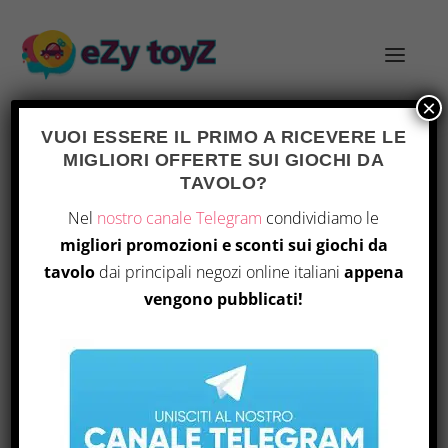
×
VUOI ESSERE IL PRIMO A RICEVERE LE
MIGLIORI OFFERTE SUI GIOCHI DA
TAVOLO?
32
Home
/ Prodotto Number Of Pages / 32
Nel
nostro canale Telegram
condividiamo le
migliori promozioni e sconti sui giochi da
Visualizzazione del risultato
tavolo
dai principali negozi online italiani
appena
vengono pubblicati!