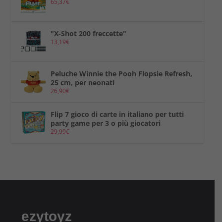
65,37
€
"X-Shot 200 freccette"
13,19
€
Peluche Winnie the Pooh Flopsie Refresh,
25 cm, per neonati
26,90
€
Flip 7 gioco di carte in italiano per tutti
party game per 3 o più giocatori
29,99
€
ezytoyz