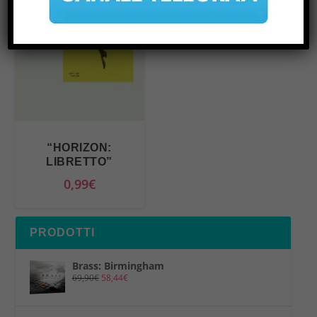
“HORIZON:
LIBRETTO”
0,99
€
PRODOTTI
Brass: Birmingham
69,90
€
58,44
€