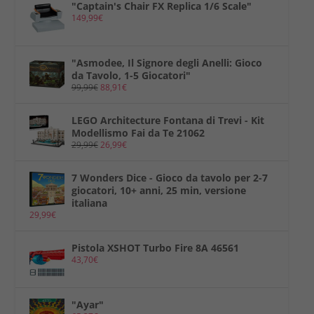
"Captain's Chair FX Replica 1/6 Scale"
149,99
€
"Asmodee, Il Signore degli Anelli: Gioco
da Tavolo, 1-5 Giocatori"
99,99
€
88,91
€
LEGO Architecture Fontana di Trevi - Kit
Modellismo Fai da Te 21062
29,99
€
26,99
€
7 Wonders Dice - Gioco da tavolo per 2-7
giocatori, 10+ anni, 25 min, versione
italiana
29,99
€
Pistola XSHOT Turbo Fire 8A 46561
43,70
€
"Ayar"