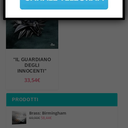
“IL GUARDIANO
DEGLI
INNOCENTI”
33,54
€
PRODOTTI
Brass: Birmingham
69,90
€
58,44
€