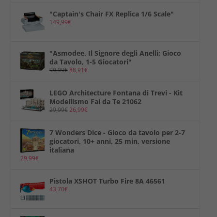
"Captain's Chair FX Replica 1/6 Scale"
149,99
€
"Asmodee, Il Signore degli Anelli: Gioco
da Tavolo, 1-5 Giocatori"
99,99
€
88,91
€
LEGO Architecture Fontana di Trevi - Kit
Modellismo Fai da Te 21062
29,99
€
26,99
€
7 Wonders Dice - Gioco da tavolo per 2-7
giocatori, 10+ anni, 25 min, versione
italiana
29,99
€
Pistola XSHOT Turbo Fire 8A 46561
43,70
€