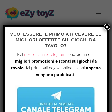
×
VUOI ESSERE IL PRIMO A RICEVERE LE
MIGLIORI OFFERTE SUI GIOCHI DA
TAVOLO?
372
Home
/ Prodotto Number Of Pages / 372
Nel
nostro canale Telegram
condividiamo le
migliori promozioni e sconti sui giochi da
Visualizzazione del risultato
tavolo
dai principali negozi online italiani
appena
vengono pubblicati!