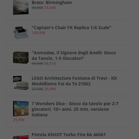
Brass: Birmingham
69,90
€
58,44
€
"Captain's Chair FX Replica 1/6 Scale"
149,99
€
"Asmodee, Il Signore degli Anelli: Gioco
da Tavolo, 1-5 Giocatori"
99,99
€
88,91
€
LEGO Architecture Fontana di Trevi - Kit
Modellismo Fai da Te 21062
29,99
€
26,99
€
7 Wonders Dice - Gioco da tavolo per 2-7
giocatori, 10+ anni, 25 min, versione
italiana
29,99
€
Pistola XSHOT Turbo Fire 8A 46561