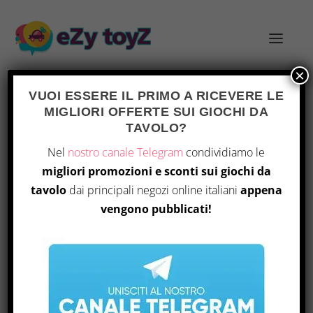
×
VUOI ESSERE IL PRIMO A RICEVERE LE
MIGLIORI OFFERTE SUI GIOCHI DA
TAVOLO?
385
Home
/ Prodotto Number Of Pages / 385
Nel
nostro canale Telegram
condividiamo le
migliori promozioni e sconti sui giochi da
Visualizzazione del risultato
tavolo
dai principali negozi online italiani
appena
vengono pubblicati!