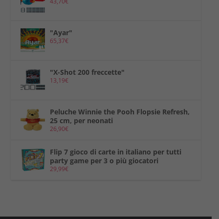
43,70
€
"Ayar"
65,37
€
"X-Shot 200 freccette"
13,19
€
Peluche Winnie the Pooh Flopsie Refresh,
25 cm, per neonati
26,90
€
Flip 7 gioco di carte in italiano per tutti
party game per 3 o più giocatori
29,99
€