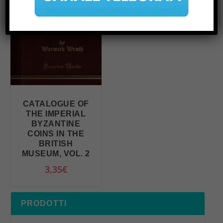
CATALOGUE OF
THE IMPERIAL
BYZANTINE
COINS IN THE
BRITISH
MUSEUM, VOL. 2
3,35
€
PRODOTTI