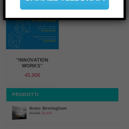
“INNOVATION
WORKS”
45,00
€
PRODOTTI
Brass: Birmingham
69,90
€
58,44
€