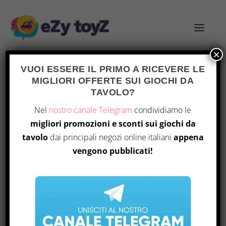
×
VUOI ESSERE IL PRIMO A RICEVERE LE
MIGLIORI OFFERTE SUI GIOCHI DA
TAVOLO?
432
Home
/ Prodotto Number Of Pages / 432
Nel
nostro canale Telegram
condividiamo le
migliori promozioni e sconti sui giochi da
Visualizzazione del risultato
tavolo
dai principali negozi online italiani
appena
vengono pubblicati!