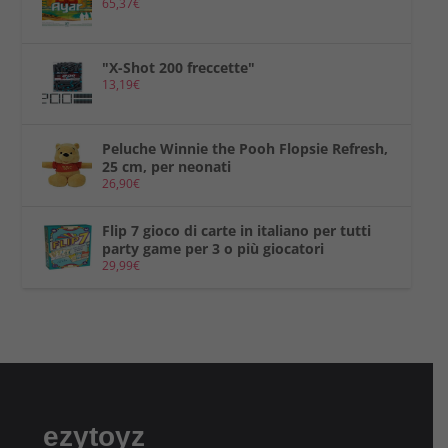
65,37
€
"X-Shot 200 freccette"
13,19
€
Peluche Winnie the Pooh Flopsie Refresh,
25 cm, per neonati
26,90
€
Flip 7 gioco di carte in italiano per tutti
party game per 3 o più giocatori
29,99
€
ezytoyz