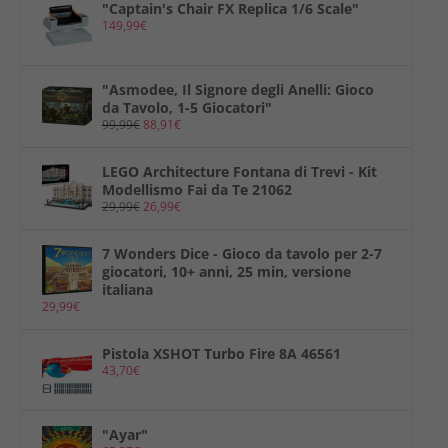
"Captain's Chair FX Replica 1/6 Scale"
149,99
€
"Asmodee, Il Signore degli Anelli: Gioco
da Tavolo, 1-5 Giocatori"
99,99
€
88,91
€
LEGO Architecture Fontana di Trevi - Kit
Modellismo Fai da Te 21062
29,99
€
26,99
€
7 Wonders Dice - Gioco da tavolo per 2-7
giocatori, 10+ anni, 25 min, versione
italiana
29,99
€
Pistola XSHOT Turbo Fire 8A 46561
43,70
€
"Ayar"