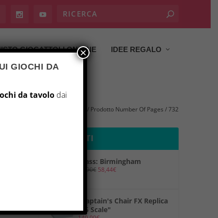
ISTO GIOCATTOLI ON LINE
IDEE REGALO
×
UI GIOCHI DA
iochi da tavolo
dai
Home
/ Prodotto Number Of Pages / 732
PRODOTTI
Brass: Birmingham
69,90
€
58,44
€
"Captain's Chair FX Replica
1/6 Scale"
149,99
€