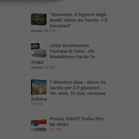
"Asmodee, Il Signore degli
Anelli: Gioco da Tavolo, 1-5
Giocatori"
99,99
€
88,91
€
LEGO Architecture
Fontana di Trevi - Kit
Modellismo Fai da Te
21062
29,99
€
26,99
€
7 Wonders Dice - Gioco da
tavolo per 2-7 giocatori,
10+ anni, 25 min, versione
italiana
29,99
€
Pistola XSHOT Turbo Fire
8A 46561
43,70
€