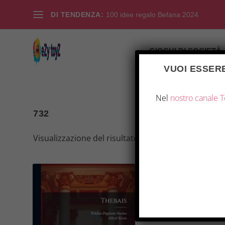
DI TENDENZA:
100 idee regalo Befana 2024
GIOCHI DI SOCIETÀ
VUOI ESSERE
Nel
nostro canale 
732
Visualizzazione del risultato