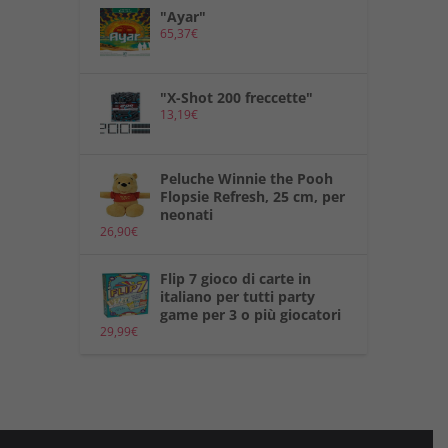
"Ayar"
65,37
€
"X-Shot 200 freccette"
13,19
€
Peluche Winnie the Pooh
Flopsie Refresh, 25 cm, per
neonati
26,90
€
Flip 7 gioco di carte in
italiano per tutti party
game per 3 o più giocatori
29,99
€