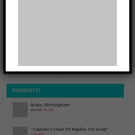
“NEED GAMES
LA LEGGENDA
DEI 5 ANELLI
RPG – MANUALE
BASE”
49,90
€
PRODOTTI
Brass: Birmingham
69,90
€
58,44
€
"Captain's Chair FX Replica 1/6 Scale"
149,99
€