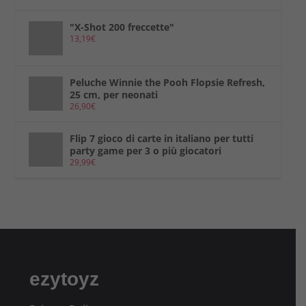
"X-Shot 200 freccette"
13,19
€
Peluche Winnie the Pooh Flopsie Refresh,
25 cm, per neonati
26,90
€
Flip 7 gioco di carte in italiano per tutti
party game per 3 o più giocatori
29,99
€
ezytoyz