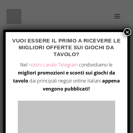
×
VUOI ESSERE IL PRIMO A RICEVERE LE
MIGLIORI OFFERTE SUI GIOCHI DA
TAVOLO?
146199
Home
/ Prodotto Part Number / 146199
Nel
nostro canale Telegram
condividiamo le
migliori promozioni e sconti sui giochi da
Visualizzazione del risultato
tavolo
dai principali negozi online italiani
appena
vengono pubblicati!