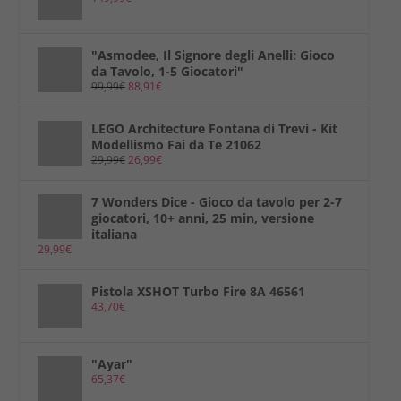
"Asmodee, Il Signore degli Anelli: Gioco
da Tavolo, 1-5 Giocatori"
99,99
€
88,91
€
LEGO Architecture Fontana di Trevi - Kit
Modellismo Fai da Te 21062
29,99
€
26,99
€
7 Wonders Dice - Gioco da tavolo per 2-7
giocatori, 10+ anni, 25 min, versione
italiana
29,99
€
Pistola XSHOT Turbo Fire 8A 46561
43,70
€
"Ayar"
65,37
€