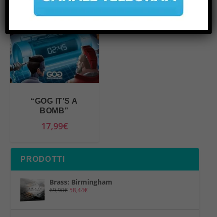
“GOG IT’S A
BOMB”
17,99
€
PRODOTTI
Brass: Birmingham
69,90
€
58,44
€