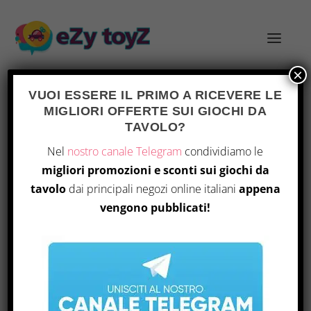
×
VUOI ESSERE IL PRIMO A RICEVERE LE
MIGLIORI OFFERTE SUI GIOCHI DA
TAVOLO?
231116
Home
/ Prodotto Part Number / 231116
Nel
nostro canale Telegram
condividiamo le
migliori promozioni e sconti sui giochi da
Visualizzazione del risultato
tavolo
dai principali negozi online italiani
appena
vengono pubblicati!