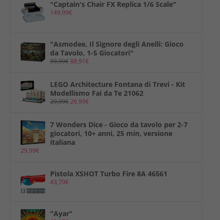
"Captain's Chair FX Replica 1/6 Scale"
149,99
€
"Asmodee, Il Signore degli Anelli: Gioco
da Tavolo, 1-5 Giocatori"
99,99
€
88,91
€
LEGO Architecture Fontana di Trevi - Kit
Modellismo Fai da Te 21062
29,99
€
26,99
€
7 Wonders Dice - Gioco da tavolo per 2-7
giocatori, 10+ anni, 25 min, versione
italiana
29,99
€
Pistola XSHOT Turbo Fire 8A 46561
43,70
€
"Ayar"