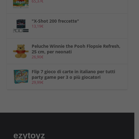
65,37
€
"X-Shot 200 freccette"
13,19
€
Peluche Winnie the Pooh Flopsie Refresh,
25 cm, per neonati
26,90
€
Flip 7 gioco di carte in italiano per tutti
party game per 3 o più giocatori
29,99
€
ezytoyz