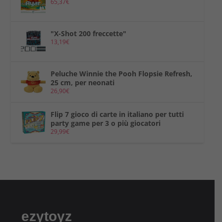
65,37
€
"X-Shot 200 freccette"
13,19
€
Peluche Winnie the Pooh Flopsie Refresh,
25 cm, per neonati
26,90
€
Flip 7 gioco di carte in italiano per tutti
party game per 3 o più giocatori
29,99
€
ezytoyz