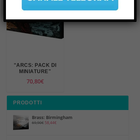
“ARCS: PACK DI
MINIATURE”
70,80
€
PRODOTTI
Brass: Birmingham
69,90
€
58,44
€