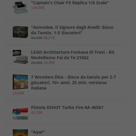
"Captain's Chair FX Replica 1/6 Scale"
149,99
€
"Asmodee, Il Signore degli Anelli: Gioco
da Tavolo, 1-5 Giocatori"
99,99
€
88,91
€
LEGO Architecture Fontana di Trevi - Kit
Modellismo Fai da Te 21062
29,99
€
26,99
€
7 Wonders Dice - Gioco da tavolo per 2-7
giocatori, 10+ anni, 25 min, versione
italiana
29,99
€
Pistola XSHOT Turbo Fire 8A 46561
43,70
€
"Ayar"