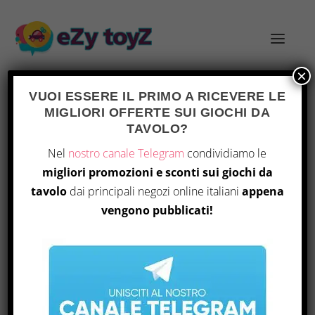
×
VUOI ESSERE IL PRIMO A RICEVERE LE
MIGLIORI OFFERTE SUI GIOCHI DA
TAVOLO?
2TAC03
Home
/ Prodotto Part Number / 2TAC03
Nel
nostro canale Telegram
condividiamo le
migliori promozioni e sconti sui giochi da
Visualizzazione del risultato
tavolo
dai principali negozi online italiani
appena
vengono pubblicati!