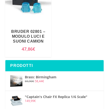
BRUDER 02801 –
MODULO LUCI E
SUONI CAMION
47,86
€
PRODOTTI
Brass: Birmingham
69,90
€
58,44
€
"Captain's Chair FX Replica 1/6 Scale"
149,99
€