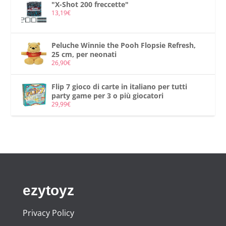
"X-Shot 200 freccette"
13,19
€
Peluche Winnie the Pooh Flopsie Refresh,
25 cm, per neonati
26,90
€
Flip 7 gioco di carte in italiano per tutti
party game per 3 o più giocatori
29,99
€
ezytoyz
Privacy Policy