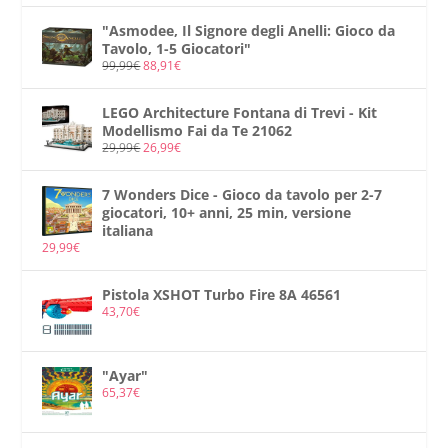
"Asmodee, Il Signore degli Anelli: Gioco da
Tavolo, 1-5 Giocatori"
99,99
€
88,91
€
LEGO Architecture Fontana di Trevi - Kit
Modellismo Fai da Te 21062
29,99
€
26,99
€
7 Wonders Dice - Gioco da tavolo per 2-7
giocatori, 10+ anni, 25 min, versione
italiana
29,99
€
Pistola XSHOT Turbo Fire 8A 46561
43,70
€
"Ayar"
65,37
€