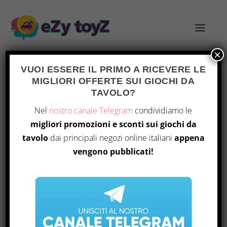
×
VUOI ESSERE IL PRIMO A RICEVERE LE
MIGLIORI OFFERTE SUI GIOCHI DA
TAVOLO?
BGWCMATML
Home
/ Prodotto Part Number / BGWCMATML
Nel
nostro canale Telegram
condividiamo le
migliori promozioni e sconti sui giochi da
Visualizzazione del risultato
tavolo
dai principali negozi online italiani
appena
vengono pubblicati!