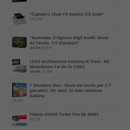
"Captain's Chair FX Replica 1/6 Scale"
149,99
€
"Asmodee, Il Signore degli Anelli: Gioco
da Tavolo, 1-5 Giocatori"
99,99
€
88,91
€
LEGO Architecture Fontana di Trevi - Kit
Modellismo Fai da Te 21062
29,99
€
26,99
€
7 Wonders Dice - Gioco da tavolo per 2-7
giocatori, 10+ anni, 25 min, versione
italiana
29,99
€
Pistola XSHOT Turbo Fire 8A 46561
43,70
€