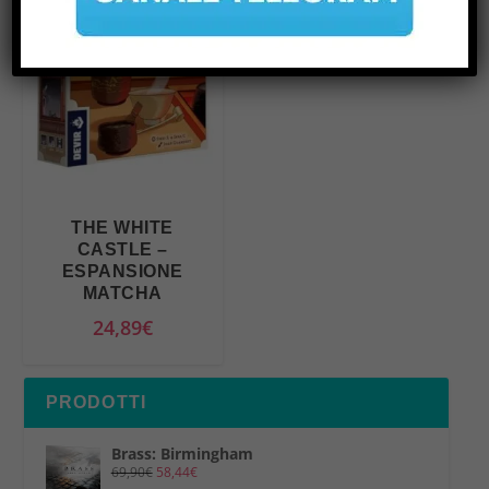
THE WHITE
CASTLE –
ESPANSIONE
MATCHA
24,89
€
PRODOTTI
Brass: Birmingham
69,90
€
58,44
€