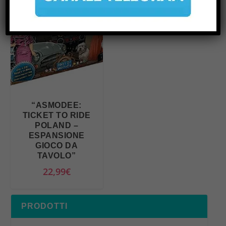
“ASMODEE:
TICKET TO RIDE
POLAND –
ESPANSIONE
GIOCO DA
TAVOLO”
22,99
€
PRODOTTI