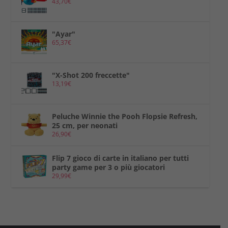
43,70
€
"Ayar"
65,37
€
"X-Shot 200 freccette"
13,19
€
Peluche Winnie the Pooh Flopsie Refresh,
25 cm, per neonati
26,90
€
Flip 7 gioco di carte in italiano per tutti
party game per 3 o più giocatori
29,99
€