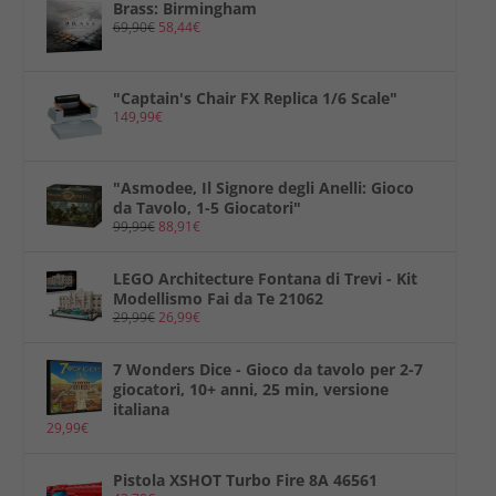
Brass: Birmingham
69,90
€
58,44
€
"Captain's Chair FX Replica 1/6 Scale"
149,99
€
"Asmodee, Il Signore degli Anelli: Gioco
da Tavolo, 1-5 Giocatori"
99,99
€
88,91
€
LEGO Architecture Fontana di Trevi - Kit
Modellismo Fai da Te 21062
29,99
€
26,99
€
7 Wonders Dice - Gioco da tavolo per 2-7
giocatori, 10+ anni, 25 min, versione
italiana
29,99
€
Pistola XSHOT Turbo Fire 8A 46561