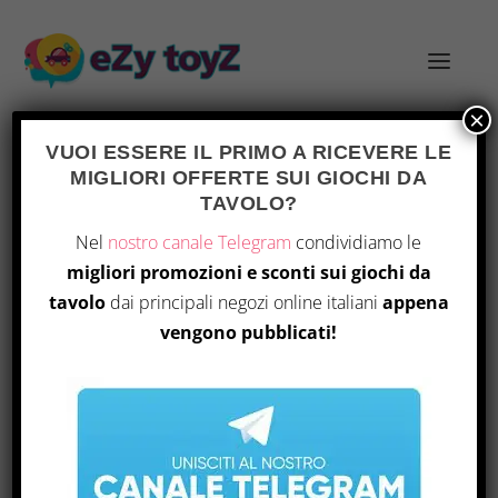
×
VUOI ESSERE IL PRIMO A RICEVERE LE
MIGLIORI OFFERTE SUI GIOCHI DA
TAVOLO?
DOWD0028
Home
/ Prodotto Part Number / DOWD0028
Nel
nostro canale Telegram
condividiamo le
migliori promozioni e sconti sui giochi da
Visualizzazione del risultato
tavolo
dai principali negozi online italiani
appena
vengono pubblicati!