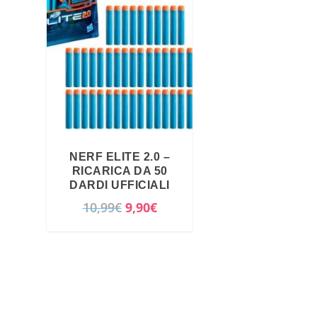
NERF ELITE 2.0 –
RICARICA DA 50
DARDI UFFICIALI
I
I
10,99
€
9,90
€
l
l
p
p
r
r
e
e
z
z