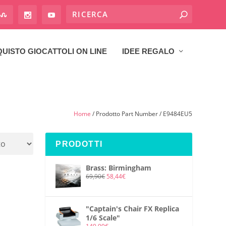
UISTO GIOCATTOLI ON LINE
IDEE REGALO
Home
/ Prodotto Part Number / E9484EU5
PRODOTTI
Brass: Birmingham
69,90
€
58,44
€
"Captain's Chair FX Replica
1/6 Scale"