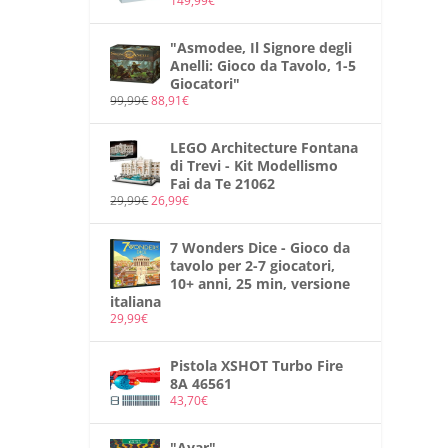
149,99
€
"Asmodee, Il Signore degli
Anelli: Gioco da Tavolo, 1-5
Giocatori"
99,99
€
88,91
€
LEGO Architecture Fontana
di Trevi - Kit Modellismo
Fai da Te 21062
29,99
€
26,99
€
7 Wonders Dice - Gioco da
tavolo per 2-7 giocatori,
10+ anni, 25 min, versione
italiana
29,99
€
Pistola XSHOT Turbo Fire
8A 46561
43,70
€
"Ayar"