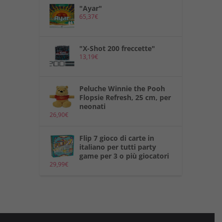
"Ayar"
65,37
€
"X-Shot 200 freccette"
13,19
€
Peluche Winnie the Pooh
Flopsie Refresh, 25 cm, per
neonati
26,90
€
Flip 7 gioco di carte in
italiano per tutti party
game per 3 o più giocatori
29,99
€