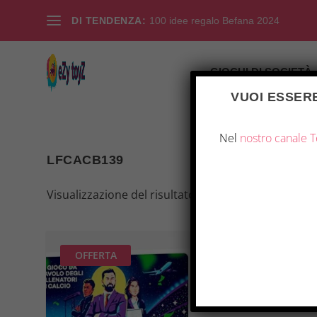
DI TENDENZA:
100 idee regalo Befana 2024
GIOCHI DI SOCIETÀ
VUOI ESSERE
Nel
nostro canale 
LFCACB139
Visualizzazione del risultato
OFFERTA