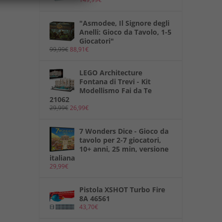
"Asmodee, Il Signore degli
Anelli: Gioco da Tavolo, 1-5
Giocatori"
99,99
€
88,91
€
LEGO Architecture
Fontana di Trevi - Kit
Modellismo Fai da Te
21062
29,99
€
26,99
€
7 Wonders Dice - Gioco da
tavolo per 2-7 giocatori,
10+ anni, 25 min, versione
italiana
29,99
€
Pistola XSHOT Turbo Fire
8A 46561
43,70
€