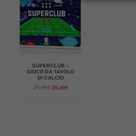
SUPERCLUB –
GIOCO DA TAVOLO
DI CALCIO
I
I
29,99
€
28,49
€
l
l
p
p
r
r
e
e
z
z