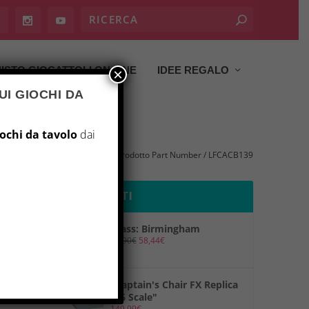
ISTO GIOCATTOLI ON LINE
IDEE REGALO
×
UI GIOCHI DA
iochi da tavolo
dai
Home
/ Prodotto Part Number / LFCACB139
PRODOTTI
Brass: Birmingham
69,90
€
58,44
€
"Captain's Chair FX Replica
1/6 Scale"
149,99
€