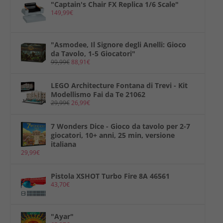
"Captain's Chair FX Replica 1/6 Scale"
149,99
€
"Asmodee, Il Signore degli Anelli: Gioco
da Tavolo, 1-5 Giocatori"
99,99
€
88,91
€
LEGO Architecture Fontana di Trevi - Kit
Modellismo Fai da Te 21062
29,99
€
26,99
€
7 Wonders Dice - Gioco da tavolo per 2-7
giocatori, 10+ anni, 25 min, versione
italiana
29,99
€
Pistola XSHOT Turbo Fire 8A 46561
43,70
€
"Ayar"