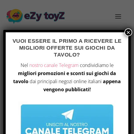
×
VUOI ESSERE IL PRIMO A RICEVERE LE
MIGLIORI OFFERTE SUI GIOCHI DA
TAVOLO?
NAY-MAG001
Home
/ Prodotto Part Number / NAY-MAG001
Nel
nostro canale Telegram
condividiamo le
migliori promozioni e sconti sui giochi da
Visualizzazione del risultato
tavolo
dai principali negozi online italiani
appena
vengono pubblicati!