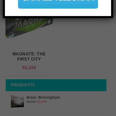
MAGNATE: THE
FIRST CITY
92,65
€
PRODOTTI
Brass: Birmingham
69,90
€
58,44
€