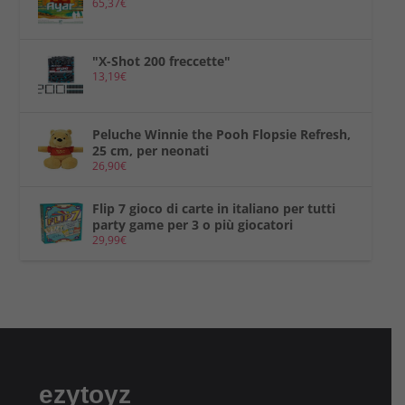
65,37
€
"X-Shot 200 freccette"
13,19
€
Peluche Winnie the Pooh Flopsie Refresh,
25 cm, per neonati
26,90
€
Flip 7 gioco di carte in italiano per tutti
party game per 3 o più giocatori
29,99
€
ezytoyz