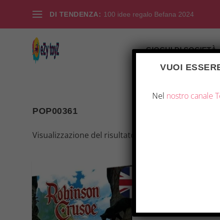
DI TENDENZA:
100 idee regalo Befana 2024
GIOCHI DI SOCIETÀ
VUOI ESSERE
Nel
nostro canale 
POP00361
Visualizzazione del risultato