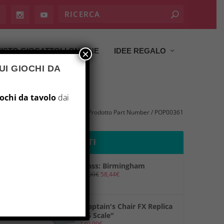
ISTO GIOCATTOLI ON LINE
IDEE REGALO
×
UI GIOCHI DA
iochi da tavolo
dai
Home
/ Prodotto Part Number / POP00361
PRODOTTI
Brass: Birmingham
69,90
€
58,44
€
"Captain's Chair FX Replica
1/6 Scale"
149,99
€