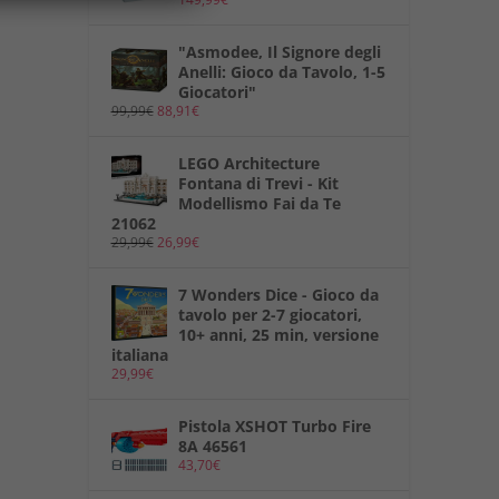
"Asmodee, Il Signore degli
Anelli: Gioco da Tavolo, 1-5
Giocatori"
99,99
€
88,91
€
LEGO Architecture
Fontana di Trevi - Kit
Modellismo Fai da Te
21062
29,99
€
26,99
€
7 Wonders Dice - Gioco da
tavolo per 2-7 giocatori,
10+ anni, 25 min, versione
italiana
29,99
€
Pistola XSHOT Turbo Fire
8A 46561
43,70
€