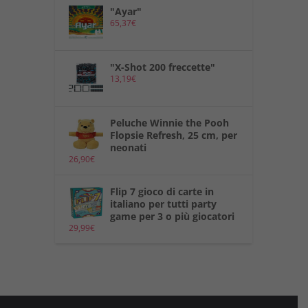
"Ayar"
65,37
€
"X-Shot 200 freccette"
13,19
€
Peluche Winnie the Pooh
Flopsie Refresh, 25 cm, per
neonati
26,90
€
Flip 7 gioco di carte in
italiano per tutti party
game per 3 o più giocatori
29,99
€