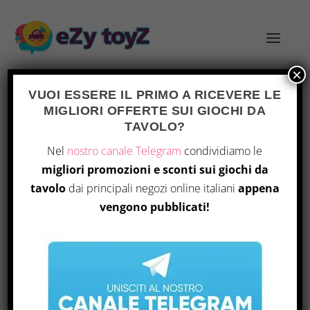
×
VUOI ESSERE IL PRIMO A RICEVERE LE
MIGLIORI OFFERTE SUI GIOCHI DA
TAVOLO?
UNF02IT
Home
/ Prodotto Part Number / UNF02IT
Nel
nostro canale Telegram
condividiamo le
migliori promozioni e sconti sui giochi da
Visualizzazione del risultato
tavolo
dai principali negozi online italiani
appena
vengono pubblicati!
OFFERTA