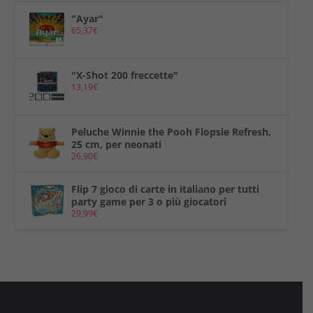
,
.
"Ayar"
65,37
€
9
9
€
"X-Shot 200 freccette"
13,19
€
.
Peluche Winnie the Pooh Flopsie Refresh,
25 cm, per neonati
26,90
€
Flip 7 gioco di carte in italiano per tutti
party game per 3 o più giocatori
29,99
€