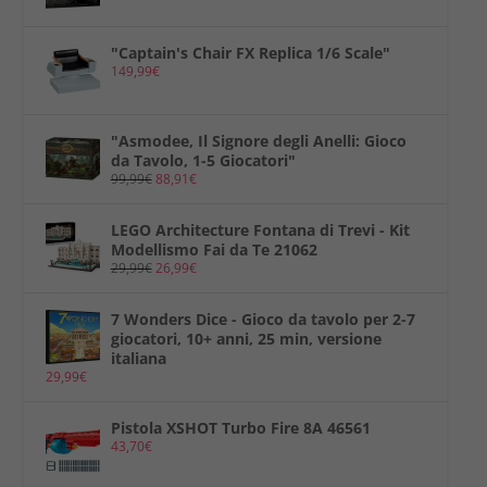
z
z
o
o
"Captain's Chair FX Replica 1/6 Scale"
o
a
149,99
€
r
t
i
t
"Asmodee, Il Signore degli Anelli: Gioco
g
u
da Tavolo, 1-5 Giocatori"
99,99
€
88,91
€
i
a
n
l
LEGO Architecture Fontana di Trevi - Kit
a
e
Modellismo Fai da Te 21062
29,99
€
26,99
€
l
è
e
:
7 Wonders Dice - Gioco da tavolo per 2-7
e
4
giocatori, 10+ anni, 25 min, versione
italiana
r
2
29,99
€
a
,
:
7
Pistola XSHOT Turbo Fire 8A 46561
43,70
€
5
3
9
€