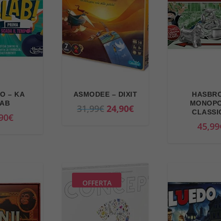
O – KA
ASMODEE – DIXIT
HASBRO
AB
MONOP
I
I
31,99
€
24,90
€
CLASSI
90
€
l
l
45,99
p
p
r
r
e
e
z
z
OFFERTA
z
z
o
o
o
a