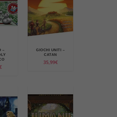
 –
GIOCHI UNITI –
OLY
CATAN
CO
35,99
€
€