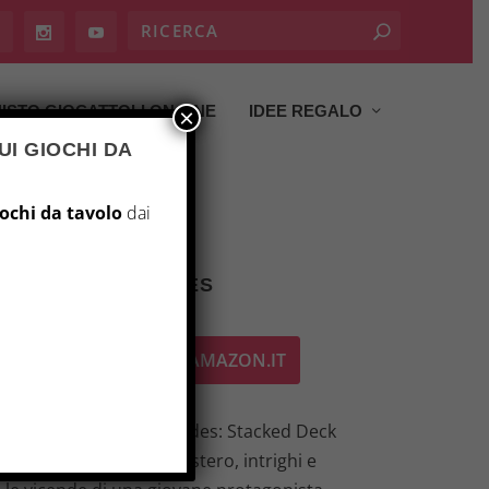
ISTO GIOCATTOLI ON LINE
IDEE REGALO
×
UI GIOCHI DA
iochi da tavolo
dai
TACKED DECK SERIES
ACQUISTA SU AMAZON.IT
nte mondo di “Ace of Spades: Stacked Deck
ncente che intreccia mistero, intrighi e