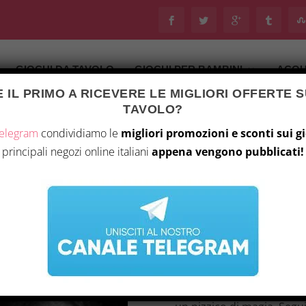
GIOCHI DA TAVOLO
GIOCHI PER BAMBINI
ACQU
 IL PRIMO A RICEVERE LE MIGLIORI OFFERTE S
Ultimo aggiornamento il 6 Agosto 2026 21:43
TAVOLO?
tà
/
Giochi da tavolo
/ Ace of Spades: Stacked Deck Series
Telegram
condividiamo le
migliori promozioni e sconti sui g
principali negozi online italiani
appena vengono pubblicati!
ACE OF SPADES: S
11,50
€
Immergiti nell’affascina
Series”, un’avventura avvi