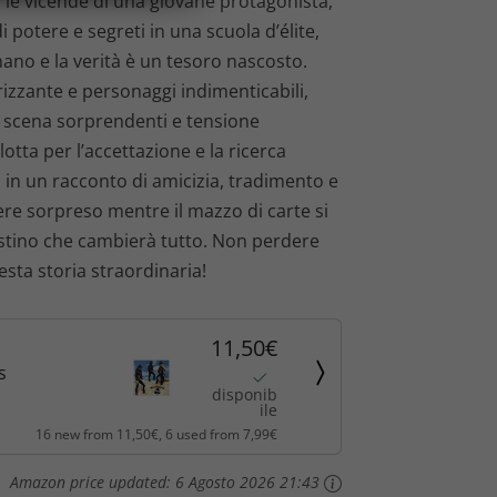
i le vicende di una giovane protagonista,
i potere e segreti in una scuola d’élite,
ano e la verità è un tesoro nascosto.
izzante e personaggi indimenticabili,
di scena sorprendenti e tensione
lotta per l’accettazione e la ricerca
no in un racconto di amicizia, tradimento e
ere sorpreso mentre il mazzo di carte si
stino che cambierà tutto. Non perdere
esta storia straordinaria!
11,50€
s
disponib
ile
16 new from 11,50€, 6 used from 7,99€
Amazon price updated:
6 Agosto 2026 21:43