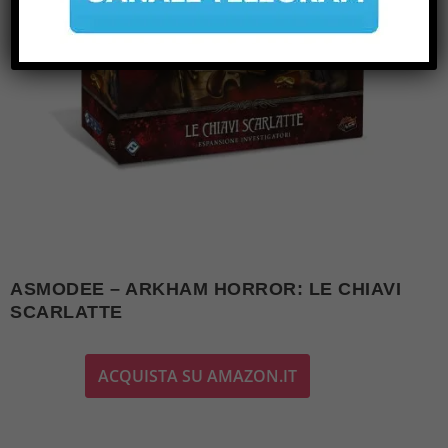
ASMODEE – ARKHAM HORROR: LE CHIAVI
SCARLATTE
ACQUISTA SU AMAZON.IT