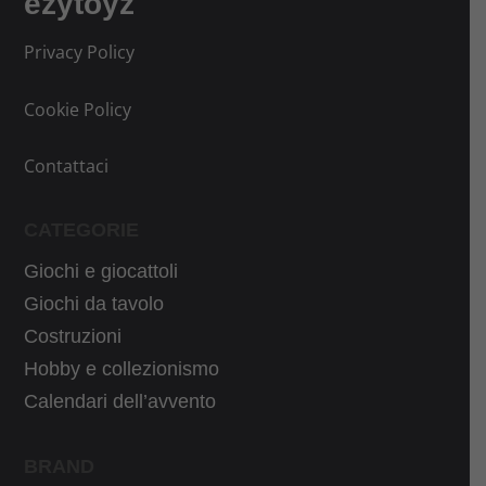
ezytoyz
g
t
.
i
u
Privacy Policy
n
a
a
l
Cookie Policy
l
e
e
è
Contattaci
e
:
r
1
CATEGORIE
a
5
:
,
Giochi e giocattoli
2
9
Giochi da tavolo
4
9
Costruzioni
,
€
Hobby e collezionismo
9
.
Calendari dell’avvento
9
€
BRAND
.