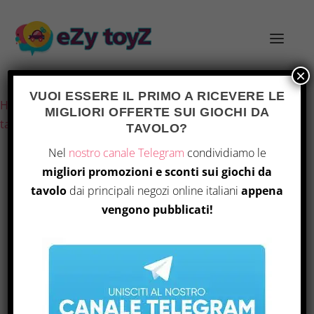
×
Ultimo aggiornamento il 26 Luglio 2026 7:11
VUOI ESSERE IL PRIMO A RICEVERE LE
Home
/
Giochi e giocattoli
/
Giochi di società
/
Giochi da
MIGLIORI OFFERTE SUI GIOCHI DA
tavolo
/ Asmodee – Arkham Horror: Le Chiavi Scarlatte
TAVOLO?
Nel
nostro canale Telegram
condividiamo le
migliori promozioni e sconti sui giochi da
tavolo
dai principali negozi online italiani
appena
vengono pubblicati!