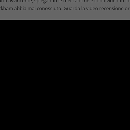
rio avvincente, spiegando le meccaniche e condividendo consi
Arkham abbia mai conosciuto. Guarda la video recensione ora 