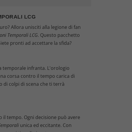
MPORALI LCG
o? Allora unisciti alla legione di fan
oni Temporali LCG
. Questo pacchetto
Siete pronti ad accettare la sfida?
a temporale infranta. L'orologio
una corsa contro il tempo carica di
di colpi di scena che ti terrà
so il tempo. Ogni decisione può avere
Temporali
unica ed eccitante. Con