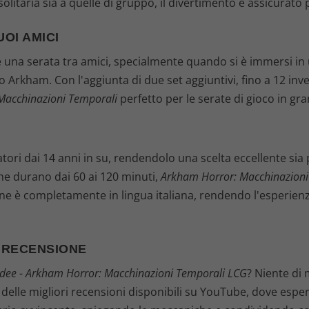
solitaria sia a quelle di gruppo, il divertimento è assicurato 
UOI AMICI
e una serata tra amici, specialmente quando si è immersi in 
Arkham. Con l'aggiunta di due set aggiuntivi, fino a 12 inve
Macchinazioni Temporali
perfetto per le serate di gioco in gra
ori dai 14 anni in su, rendendolo una scelta eccellente sia pe
che durano dai 60 ai 120 minuti,
Arkham Horror: Macchinazioni
one è completamente in lingua italiana, rendendo l'esperienz
O RECENSIONE
ee - Arkham Horror: Macchinazioni Temporali LCG
? Niente di
elle migliori recensioni disponibili su YouTube, dove esper