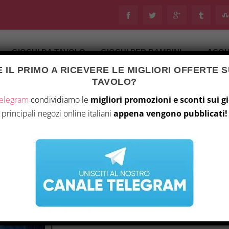
GIOCHI DA TAVOLO
GIOCHI PER BAMBINI
ACQU
 IL PRIMO A RICEVERE LE MIGLIORI OFFERTE S
Ultimo aggiornamento il 29 Luglio 2026 6:20
TAVOLO?
tà
/
Giochi da tavolo
/ Asmodee – Arkham Horror: Macchinaz
Telegram
condividiamo le
migliori promozioni e sconti sui g
principali negozi online italiani
appena vengono pubblicati!
ASMODEE – ARKHAM
TEMPORALI LCG
ACQUISTA S
SCOPRI IL THRILLE