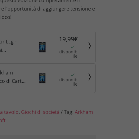
n questa edizione completamente in
re l’opportunità di aggiungere tensione e
gioco!
19,99€
r Lcg -
i
disponib
ile
rkham
disponib
co di Carte:
ile
i
Espansione
e, LCG,
a tavolo
,
Giochi di società
Tag:
Arkham
aliano
aft