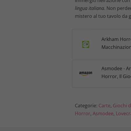
Immergiti nell’azione co
lingua italiana
. Non perde
mistero al tuo tavolo da 
Arkham Horro
Macchinazion
Temporali
Asmodee - A
Horror, Il Gio
Macchinazion
Temporali - 
Gioco di Cart
Categorie:
Carte
,
Giochi d
Edizione in It
Horror
,
Asmodee
,
Lovecr