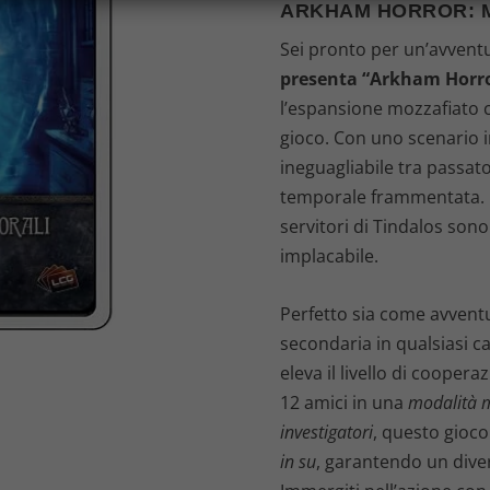
ARKHAM HORROR: M
Sei pronto per un’avventu
presenta “Arkham Horro
l’espansione mozzafiato c
gioco. Con uno scenario i
ineguagliabile tra passat
temporale frammentata. Me
servitori di Tindalos sono
implacabile.
Perfetto sia come avvent
secondaria in qualsiasi 
eleva il livello di cooper
12 amici in una
modalità m
investigatori
, questo gioco
in su
, garantendo un div