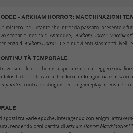
MODEE - ARKHAM HORROR: MACCHINAZIONI TE
n mistero inquietante che intreccia passato, presente e futur
uovo scenario inedito di Asmodee, l'
Arkham Horror: Macchinazi
perienza di
Arkham Horror LCG
a nuovi entusiasmanti livelli. 
CONTINUITÀ TEMPORALE
attraverserai le epoche nella speranza di correggere una line
 Tindalos ti danno la caccia, trasformando ogni tua mossa in 
emporali
si contraddistingue per un gameplay intenso e ricco 
a.
URALE
ti sposti tra varie epoche, interagendo con enigmi attraver
ntura, rendendo ogni partita di
Arkham Horror: Macchinazioni 