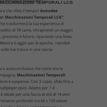
ACCHINAZIONI TEMPORALI LCG
ra che sfida il tempo?
Asmodee
r: Macchinazioni Temporali LCG”
,
he trasformerà la tua esperienza di
nedito di 78 carte, intraprendi un viaggio
o, presente e futuro, riparando una linea
ntre ti aggiri per le epoche, i temibili
 sulle tue tracce in una caccia
ura autoconclusiva che come storia
campagna,
Macchinazioni Temporali
azione e suspense. Con 3 copie, sfida fino a
ultiplayer epico
. Adatto per
1-4
 è ideale per una fascia di età di
14 anni
ertimento profondo tra
60 e 120 minuti
.