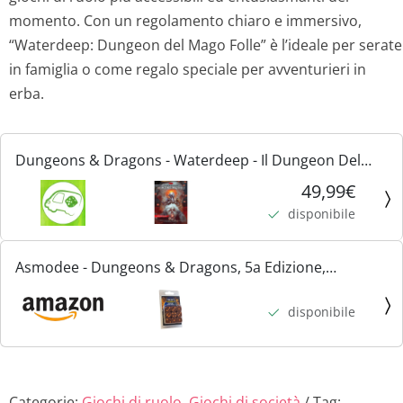
momento. Con un regolamento chiaro e immersivo,
“Waterdeep: Dungeon del Mago Folle” è l’ideale per serate
in famiglia o come regalo speciale per avventurieri in
erba.
Dungeons & Dragons - Waterdeep - Il Dungeon Del
Mago Folle
49,99€
disponibile
Asmodee - Dungeons & Dragons, 5a Edizione,
Waterdeep: Dungeon del Mago Folle - Avventura per
disponibile
D&D, Gioco di Ruolo, Edizione in Italiano
Categorie:
Giochi di ruolo
,
Giochi di società
Tag: