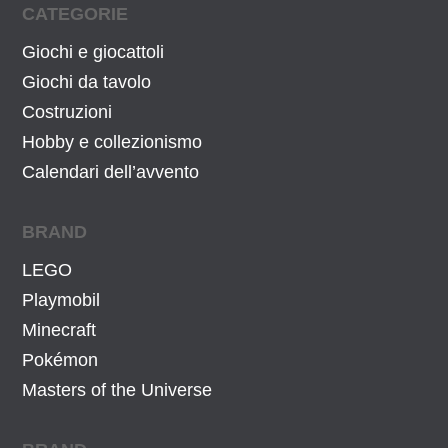
r
0
CATEGORIE
a
,
Giochi e giocattoli
:
9
Giochi da tavolo
3
9
Costruzioni
6
€
Hobby e collezionismo
,
.
9
Calendari dell’avvento
9
€
BRAND
.
LEGO
Playmobil
Minecraft
Pokémon
Masters of the Universe