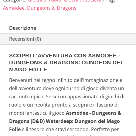
Asmodee
,
Dungeons & Dragons
Descrizione
Recensioni (0)
SCOPRI L'AVVENTURA CON ASMODEE -
DUNGEONS & DRAGONS: DUNGEON DEL
MAGO FOLLE
Benvenuti nel regno infinito dell'immaginazione e
dell'avventura dove ogni turno di gioco diventa un
racconto epico! Se sei un appassionato di giochi di
ruolo o un neofita pronto a scoprire il fascino di
mondi fantastici, il gioco
Asmodee - Dungeons &
Dragons (D&D) Waterdeep: Dungeon del Mago
Folle
è il tesoro che stavi cercando. Perfetto per