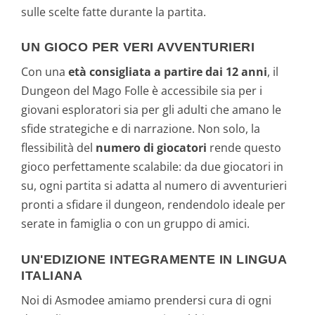
sulle scelte fatte durante la partita.
UN GIOCO PER VERI AVVENTURIERI
Con una
età consigliata a partire dai 12 anni
, il
Dungeon del Mago Folle è accessibile sia per i
giovani esploratori sia per gli adulti che amano le
sfide strategiche e di narrazione. Non solo, la
flessibilità del
numero di giocatori
rende questo
gioco perfettamente scalabile: da due giocatori in
su, ogni partita si adatta al numero di avventurieri
pronti a sfidare il dungeon, rendendolo ideale per
serate in famiglia o con un gruppo di amici.
UN'EDIZIONE INTEGRAMENTE IN LINGUA
ITALIANA
Noi di Asmodee amiamo prendersi cura di ogni