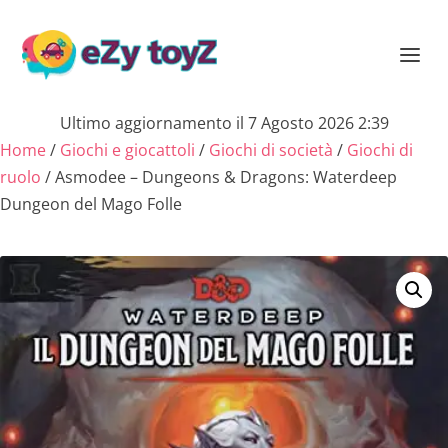
Ultimo aggiornamento il 7 Agosto 2026 2:39
Home
/
Giochi e giocattoli
/
Giochi di società
/
Giochi di
ruolo
/ Asmodee – Dungeons & Dragons: Waterdeep
Dungeon del Mago Folle