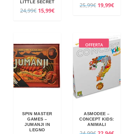
LITTLE SECRET
I
I
25,99
€
19,99
€
a
e
I
I
24,99
€
15,99
€
l
l
l
è
l
l
p
p
e
:
p
p
r
r
e
2
r
r
e
e
r
2
e
e
z
z
OFFERTA
a
,
z
z
z
z
:
3
z
z
o
o
3
3
o
o
o
a
3
€
o
a
r
t
,
.
r
t
i
t
0
i
t
g
u
0
g
u
i
a
€
i
a
n
l
.
SPIN MASTER
ASMODEE –
n
l
a
e
GAMES –
CONCEPT KIDS:
a
e
JUMANJI IN
ANIMALI
l
è
LEGNO
l
è
I
I
24,99
€
22,94
€
e
: