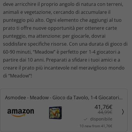
o
o
deve arricchire il proprio angolo di natura con terreni,
animali e vegetazione, cercando di accumulare il
o
a
punteggio più alto. Ogni elemento che aggiungi al tuo
prato ti offre nuove opportunità per ottenere carte
r
t
punteggio, ma attenzione: per giocarle, dovrai
i
t
soddisfare specifiche risorse. Con una durata di gioco di
60-90 minuti, “Meadow” è perfetto per 1-4 giocatori a
g
u
partire dai 10 anni. Preparati a sfidare i tuoi amici e a
creare il prato più incantevole nel meraviglioso mondo
i
a
di “Meadow”!
n
l
a
e
Asmodee - Meadow - Gioco da Tavolo, 1-4 Giocatori,
10+ Anni, Edizione in Italiano
41,76€
l
è
44,99€
disponibile
e
:
10 new from 41,76€