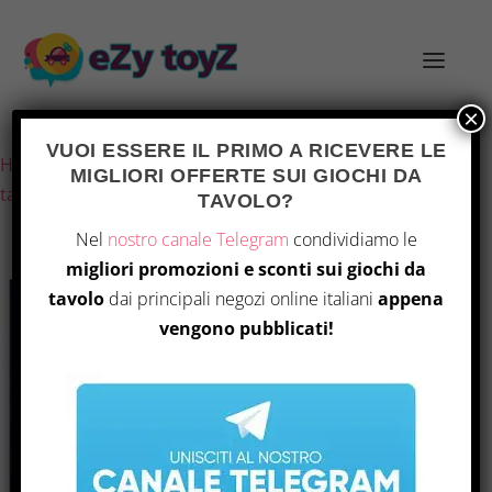
×
Ultimo aggiornamento il 26 Luglio 2026 15:27
VUOI ESSERE IL PRIMO A RICEVERE LE
Home
/
Giochi e giocattoli
/
Giochi di società
/
Giochi da
MIGLIORI OFFERTE SUI GIOCHI DA
tavolo
/ “Asmodee – Meadow – Gioco da Tavolo”
TAVOLO?
Nel
nostro canale Telegram
condividiamo le
migliori promozioni e sconti sui giochi da
OFFERTA
tavolo
dai principali negozi online italiani
appena
vengono pubblicati!