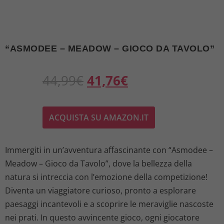
“ASMODEE – MEADOW – GIOCO DA TAVOLO”
I
I
44,99
€
41,76
€
l
l
ACQUISTA SU AMAZON.IT
p
p
r
r
Immergiti in un’avventura affascinante con “Asmodee –
Meadow – Gioco da Tavolo”, dove la bellezza della
e
e
natura si intreccia con l’emozione della competizione!
z
z
Diventa un viaggiatore curioso, pronto a esplorare
paesaggi incantevoli e a scoprire le meraviglie nascoste
z
z
nei prati. In questo avvincente gioco, ogni giocatore