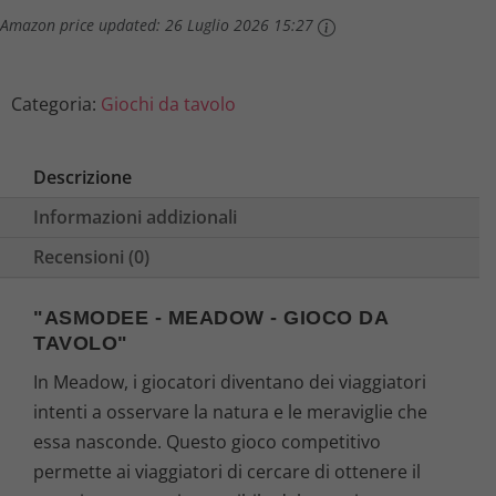
e
4
Amazon price updated:
26 Luglio 2026 15:27
r
1
a
,
Categoria:
Giochi da tavolo
:
7
Descrizione
4
6
Informazioni addizionali
4
€
Recensioni (0)
,
.
"ASMODEE - MEADOW - GIOCO DA
TAVOLO"
9
In Meadow, i giocatori diventano dei viaggiatori
9
intenti a osservare la natura e le meraviglie che
essa nasconde. Questo gioco competitivo
€
permette ai viaggiatori di cercare di ottenere il