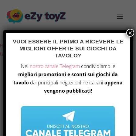
×
Ultimo aggiornamento il 4 Agosto 2026 9:17
VUOI ESSERE IL PRIMO A RICEVERE LE
Home
/
Giochi e giocattoli
/
Giochi di società
/
Giochi da
MIGLIORI OFFERTE SUI GIOCHI DA
tavolo
/ Asmodee – Unlock! Avventure Senza Tempo
TAVOLO?
Nel
nostro canale Telegram
condividiamo le
migliori promozioni e sconti sui giochi da
OFFERTA
tavolo
dai principali negozi online italiani
appena
vengono pubblicati!