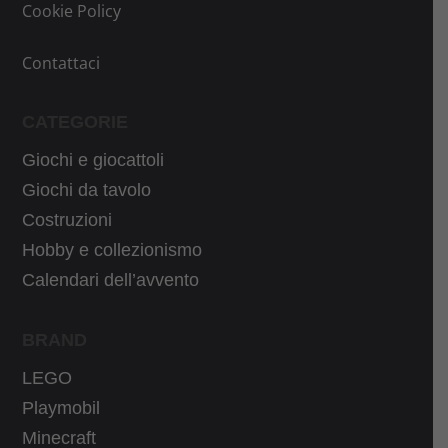
l
e
Cookie Policy
e
è
e
:
Contattaci
r
3
a
4
CATEGORIE
:
,
Giochi e giocattoli
4
9
Giochi da tavolo
4
0
,
€
Costruzioni
9
.
Hobby e collezionismo
9
Calendari dell’avvento
€
.
BRAND
LEGO
Playmobil
Minecraft