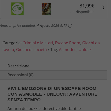
:
0
31,99€
disponibile
3
9
1
€
Amazon price updated:
4 Agosto 2026 9:17
,
.
Categorie:
Crimini e Misteri
,
Escape Room
,
Giochi da
9
tavolo
,
Giochi di società
Tag:
Asmodee
,
Unlock!
9
Descrizione
€
Recensioni (0)
.
VIVI L'EMOZIONE DI UN'ESCAPE ROOM
CON ASMODEE - UNLOCK! AVVENTURE
SENZA TEMPO
Amanti dei puzzle, detective dilettanti e