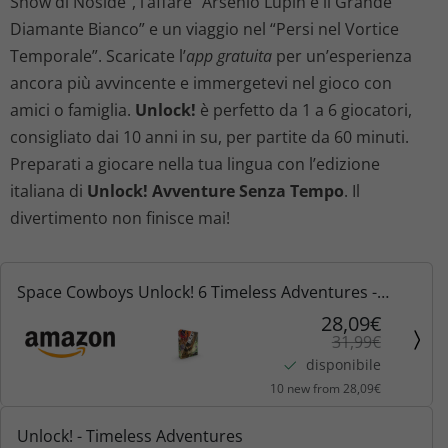
Show di Noside”, l’affare “Arsenio Lupin e il Grande
i
t
Diamante Bianco” e un viaggio nel “Persi nel Vortice
Temporale”. Scaricate l’
app gratuita
per un’esperienza
g
u
ancora più avvincente e immergetevi nel gioco con
amici o famiglia.
Unlock!
è perfetto da 1 a 6 giocatori,
i
a
consigliato dai 10 anni in su, per partite da 60 minuti.
n
l
Preparati a giocare nella tua lingua con l’edizione
italiana di
Unlock! Avventure Senza Tempo
. Il
a
e
divertimento non finisce mai!
l
è
e
:
Space Cowboys Unlock! 6 Timeless Adventures -
Gioco da Tavolo in Italiano
28,09€
e
2
31,99€
disponibile
r
8
10 new from 28,09€
a
,
Unlock! - Timeless Adventures