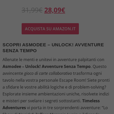
I
I
31,99
€
28,09
€
l
l
ACQUISTA SU AMAZON.IT
p
p
r
r
SCOPRI ASMODEE – UNLOCK! AVVENTURE
SENZA TEMPO
e
e
Allenate le menti e unitevi in avventure palpitanti con
z
z
Asmodee – Unlock! Avventure Senza Tempo
. Questo
avvincente
gioco di carte collaborativo
trasforma ogni
z
z
tavolo nella vostra personale Escape Room! Siete pronti
o
o
a sfidare le vostre abilità logiche e di problem-solving?
Esplorate insieme ambientazioni uniche, risolvete indizi
o
a
e misteri per svelare i segreti sottostanti.
Timeless
Adventures
vi porta in tre sorprendenti avventure: “Lo
r
t