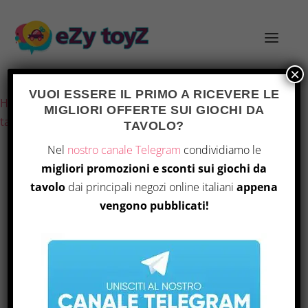
×
Ultimo aggiornamento il 8 Agosto 2026 1:31
VUOI ESSERE IL PRIMO A RICEVERE LE
Home
/
Giochi e giocattoli
/
Giochi di società
/
Giochi da
MIGLIORI OFFERTE SUI GIOCHI DA
tavolo
/ Asmodee – Unlock! Secret Adventures
TAVOLO?
Nel
nostro canale Telegram
condividiamo le
migliori promozioni e sconti sui giochi da
OFFERTA
tavolo
dai principali negozi online italiani
appena
vengono pubblicati!