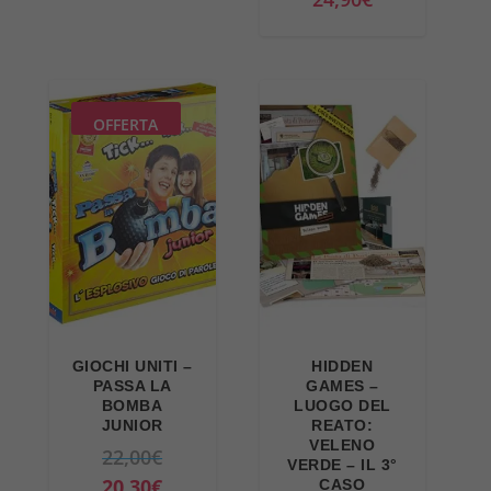
r
2
:
,
a
2
3
0
:
,
1
4
3
3
,
€
3
3
OFFERTA
9
.
,
€
9
0
.
€
0
.
€
.
GIOCHI UNITI –
HIDDEN
PASSA LA
GAMES –
BOMBA
LUOGO DEL
JUNIOR
REATO:
VELENO
I
22,00
€
VERDE – IL 3°
l
I
20,30
€
CASO