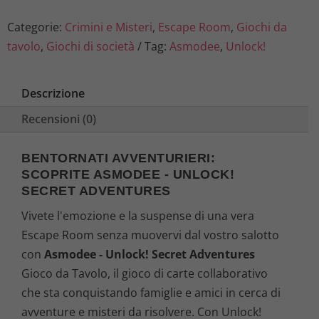
3
1
Categorie:
Crimini e Misteri
,
Escape Room
,
Giochi da
1
€
tavolo
,
Giochi di società
Tag:
Asmodee
,
Unlock!
,
.
Descrizione
9
Recensioni (0)
9
BENTORNATI AVVENTURIERI:
€
SCOPRITE ASMODEE - UNLOCK!
SECRET ADVENTURES
.
Vivete l'emozione e la suspense di una vera
Escape Room senza muovervi dal vostro salotto
con
Asmodee - Unlock! Secret Adventures
Gioco da Tavolo, il gioco di carte collaborativo
che sta conquistando famiglie e amici in cerca di
avventure e misteri da risolvere. Con Unlock!