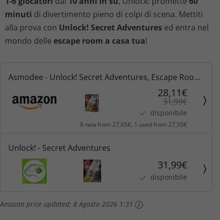
1-6 giocatori
dai
10 anni in su
, Unlock! promette
60
g
u
minuti
di divertimento pieno di colpi di scena. Mettiti
alla prova con
Unlock! Secret Adventures
ed entra nel
i
a
mondo delle
escape room a casa tua
!
n
l
a
e
Asmodee - Unlock! Secret Adventures, Escape Room
in un Gioco da Tavolo, 1-6 Giocatori, 10+ Anni,
28,11€
l
è
31,99€
Edizione in Italiano
disponibile
e
:
8 new from 27,65€, 1 used from 27,55€
e
2
Unlock! - Secret Adventures
r
8
31,99€
disponibile
a
,
:
1
Amazon price updated:
8 Agosto 2026 1:31