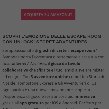
l
l
ACQUISTA SU AMAZON.IT
p
p
r
r
SCOPRI L’EMOZIONE DELLE ESCAPE ROOM
e
e
CON UNLOCK! SECRET ADVENTURES
z
z
Sei appassionato di
giochi di carte
e
escape room
?
Asmodee porta l’avventura direttamente a casa tua con
z
z
Unlock! Secret Adventures
, il
gioco da tavolo
o
o
collaborativo
che sfida te e i tuoi amici a svelare misteri
ed enigmi! Con
3 avventure uniche
come Una Storia di
o
a
Noside, Tombstone Express e Gli Avventurieri di Oz,
ogni partita è una nuova emozionante scoperta.
r
t
L’esperienza di gioco è resa ancora più
immersiva
i
t
grazie all’
app gratuita
per iOS e Android. Perfetto per