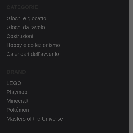
r
2
CATEGORIE
a
0
:
,
Giochi e giocattoli
2
3
Giochi da tavolo
2
0
Costruzioni
,
€
Hobby e collezionismo
0
.
Calendari dell’avvento
0
€
BRAND
.
LEGO
Playmobil
Minecraft
Pokémon
Masters of the Universe