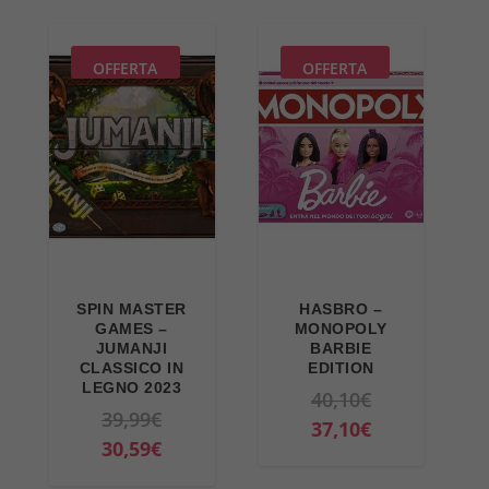
OFFERTA
OFFERTA
SPIN MASTER
HASBRO –
GAMES –
MONOPOLY
JUMANJI
BARBIE
CLASSICO IN
EDITION
LEGNO 2023
I
40,10
€
I
39,99
€
l
I
37,10
€
l
I
30,59
€
p
l
p
l
r
p