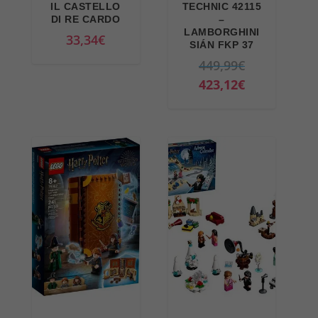
IL CASTELLO
TECHNIC 42115
DI RE CARDO
–
LAMBORGHINI
33,34
€
SIÁN FKP 37
I
449,99
€
l
I
423,12
€
p
l
r
p
e
r
z
e
z
z
o
z
o
o
r
a
i
t
g
t
i
u
n
a