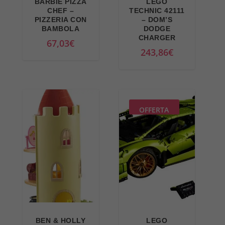
BARBIE PIZZA
LEGO
l
e
CHEF –
TECHNIC 42111
PIZZERIA CON
– DOM’S
e
è
BAMBOLA
DODGE
e
:
CHARGER
67,03
€
r
1
243,86
€
a
5
:
,
1
7
8
1
OFFERTA
,
€
9
.
8
€
.
BEN & HOLLY
LEGO