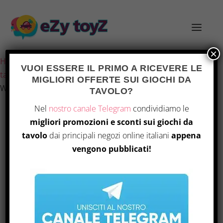
×
Home
/
Giochi e giocattoli
/
Giochi di società
/
Giochi da
VUOI ESSERE IL PRIMO A RICEVERE LE
tavolo
/ Asmodee – Zombicide Seconda Edizione:
MIGLIORI OFFERTE SUI GIOCHI DA
Washington Z.C.
TAVOLO?
Nel
nostro canale Telegram
condividiamo le
migliori promozioni e sconti sui giochi da
tavolo
dai principali negozi online italiani
appena
vengono pubblicati!