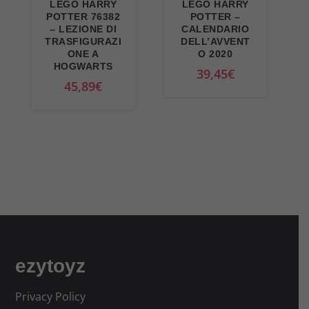
LEGO HARRY
LEGO HARRY
a
l
POTTER 76382
POTTER –
– LEZIONE DI
CALENDARIO
l
e
TRASFIGURAZI
DELL’AVVENT
e
è
ONE A
O 2020
HOGWARTS
e
:
39,45
€
45,89
€
r
4
a
2
:
3
4
,
4
1
9
2
,
€
9
.
9
€
ezytoyz
.
Privacy Policy