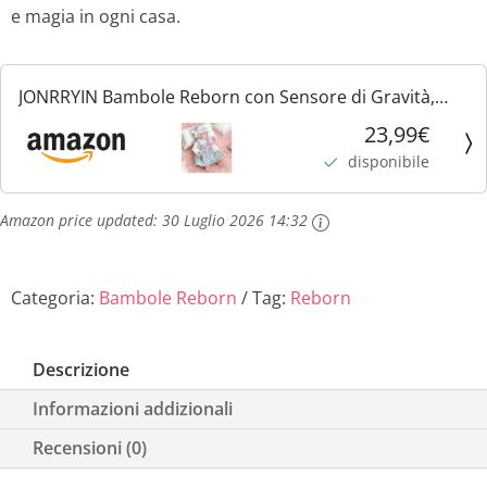
e magia in ogni casa.
JONRRYIN Bambole Reborn con Sensore di Gravità,
43cm Bambole Reborn Interattive per Bambine, che
23,99€
Respirano, Piangono e Ridono, Ideali dai 3 Anni in su
disponibile
(Blu)
Amazon price updated:
30 Luglio 2026 14:32
Categoria:
Bambole Reborn
Tag:
Reborn
Descrizione
Informazioni addizionali
Recensioni (0)