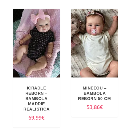
ICRADLE
MINEEQU –
REBORN –
BAMBOLA
BAMBOLA
REBORN 50 CM
MADDIE
53,86
€
REALISTICA
69,99
€