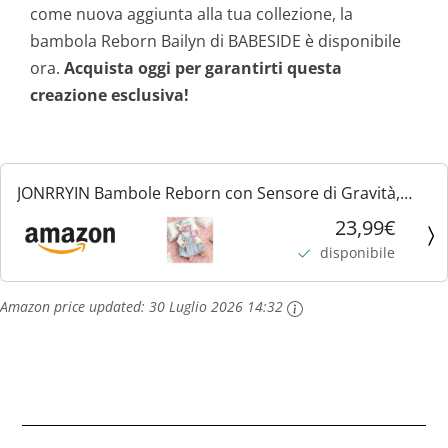
come nuova aggiunta alla tua collezione, la
bambola Reborn Bailyn di BABESIDE è disponibile
ora.
Acquista oggi per garantirti questa
creazione esclusiva!
JONRRYIN Bambole Reborn con Sensore di Gravità,
43cm Bambole Reborn Interattive per Bambine, che
23,99€
Respirano, Piangono e Ridono, Ideali dai 3 Anni in su
disponibile
(Blu)
Amazon price updated:
30 Luglio 2026 14:32