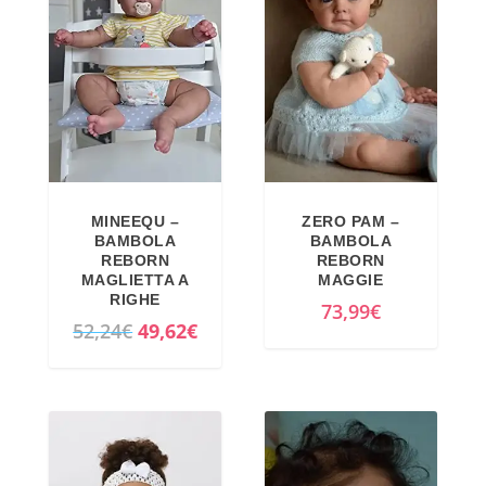
MINEEQU –
ZERO PAM –
BAMBOLA
BAMBOLA
REBORN
REBORN
MAGLIETTA A
MAGGIE
RIGHE
73,99
€
I
I
52,24
€
49,62
€
l
l
p
p
r
r
e
e
z
z