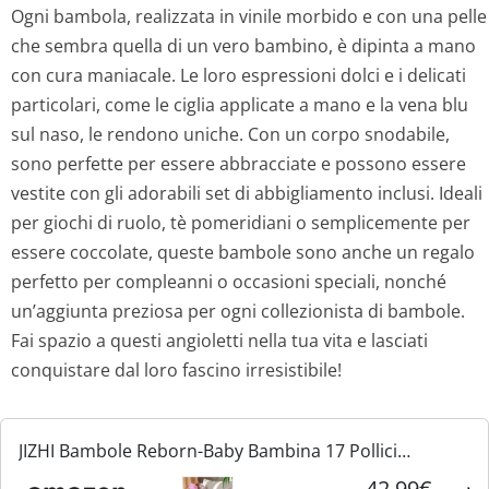
Ogni bambola, realizzata in vinile morbido e con una pelle
che sembra quella di un vero bambino, è dipinta a mano
con cura maniacale. Le loro espressioni dolci e i delicati
particolari, come le ciglia applicate a mano e la vena blu
sul naso, le rendono uniche. Con un corpo snodabile,
sono perfette per essere abbracciate e possono essere
vestite con gli adorabili set di abbigliamento inclusi. Ideali
per giochi di ruolo, tè pomeridiani o semplicemente per
essere coccolate, queste bambole sono anche un regalo
perfetto per compleanni o occasioni speciali, nonché
un’aggiunta preziosa per ogni collezionista di bambole.
Fai spazio a questi angioletti nella tua vita e lasciati
conquistare dal loro fascino irresistibile!
JIZHI Bambole Reborn-Baby Bambina 17 Pollici
Realistiche Neonate Bambole Vita Reale con Corpo in
42,99€