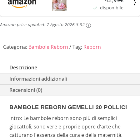
Tessuto Morbido e Occhi Aperti con Set Regalo per
disponibile
Bambini...
Amazon price updated:
7 Agosto 2026 3:32
Categoria:
Bambole Reborn
Tag:
Reborn
Descrizione
Informazioni addizionali
Recensioni (0)
BAMBOLE REBORN GEMELLI 20 POLLICI
Intro: Le bambole reborn sono più di semplici
giocattoli; sono vere e proprie opere d'arte che
catturano l'essenza della cura e della maternità.