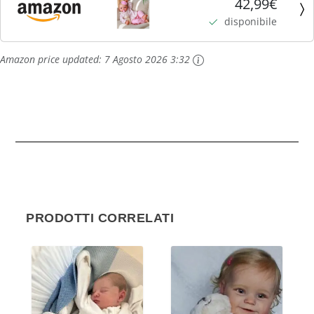
42,99€
Tessuto Morbido e Occhi Aperti con Set Regalo per
disponibile
Bambini...
Amazon price updated:
7 Agosto 2026 3:32
PRODOTTI CORRELATI