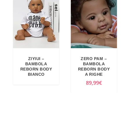
z
z
o
o
o
a
r
t
i
t
g
u
i
a
ZIYIUI –
ZERO PAM –
n
l
BAMBOLA
BAMBOLA
a
e
REBORN BODY
REBORN BODY
BIANCO
A RIGHE
l
è
89,99
€
e
:
e
4
r
9
a
,
:
6
5
2