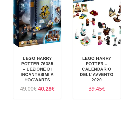
o
z
€
o
o
.
r
a
i
t
g
t
i
u
n
a
LEGO HARRY
LEGO HARRY
a
l
POTTER 76385
POTTER –
l
e
– LEZIONE DI
CALENDARIO
INCANTESIMI A
DELL’AVVENTO
e
è
HOGWARTS
2020
e
:
I
I
49,00
€
40,28
€
39,45
€
r
4
l
l
a
2
p
p
:
3
r
r
4
,
e
e
4
1
z
z
9
2