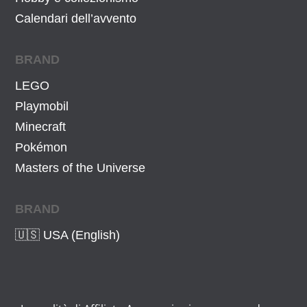
,
.
Calendari dell’avvento
0
0
BRAND
€
LEGO
.
Playmobil
Minecraft
Pokémon
Masters of the Universe
BRAND
🇺🇸 USA (English)