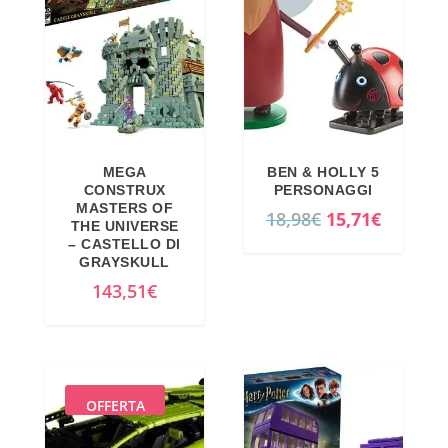
MEGA
BEN & HOLLY 5
CONSTRUX
PERSONAGGI
MASTERS OF
I
I
18,98
€
15,71
€
THE UNIVERSE
l
l
– CASTELLO DI
GRAYSKULL
p
p
143,51
€
r
r
e
e
z
z
z
z
o
o
OFFERTA
o
a