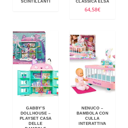
SCINTILLANTI
CLASSICA ELSA
a
,
64,58
€
:
4
3
9
4
€
,
.
9
9
€
.
GABBY’S
NENUCO –
DOLLHOUSE –
BAMBOLA CON
PLAYSET CASA
CULLA
DELLE
INTERATTIVA