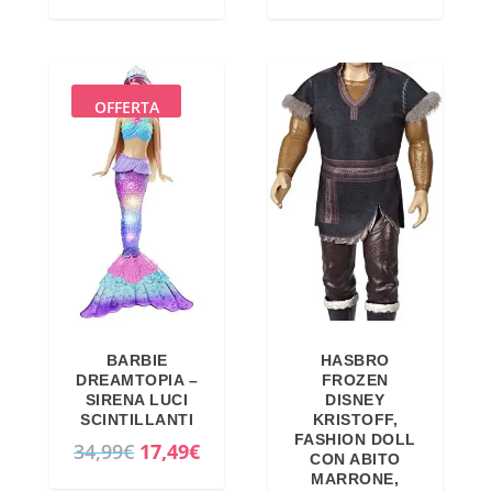
OFFERTA
BARBIE
HASBRO
DREAMTOPIA –
FROZEN
SIRENA LUCI
DISNEY
SCINTILLANTI
KRISTOFF,
FASHION DOLL
I
I
34,99
€
17,49
€
CON ABITO
l
l
MARRONE,