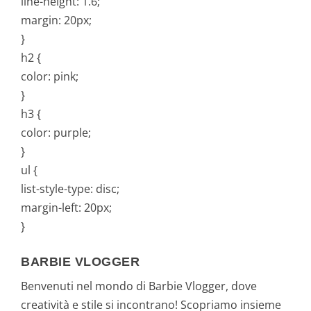
line-height: 1.6;
margin: 20px;
}
h2 {
color: pink;
}
h3 {
color: purple;
}
ul {
list-style-type: disc;
margin-left: 20px;
}
BARBIE VLOGGER
Benvenuti nel mondo di Barbie Vlogger, dove
creatività e stile si incontrano! Scopriamo insieme