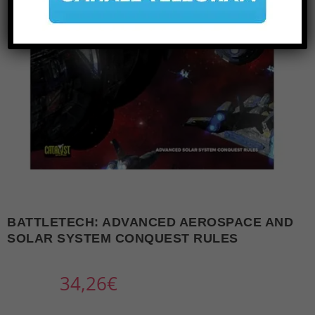
BATTLETECH: ADVANCED AEROSPACE AND
SOLAR SYSTEM CONQUEST RULES
34,26
€