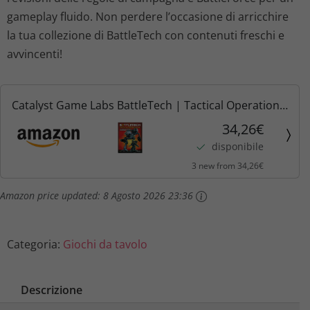
gameplay fluido. Non perdere l’occasione di arricchire
la tua collezione di BattleTech con contenuti freschi e
avvincenti!
Catalyst Game Labs BattleTech | Tactical Operations
- Advanced Units & Equipment | Advanced Planetary
34,26€
Conquest Rules| Book English
disponibile
3 new from 34,26€
Amazon price updated:
8 Agosto 2026 23:36
Categoria:
Giochi da tavolo
Descrizione