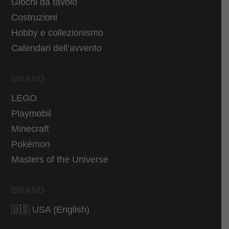
4
1
Giochi da tavolo
0
0
Costruzioni
,
€
Hobby e collezionismo
1
.
Calendari dell’avvento
0
€
BRAND
.
LEGO
Playmobil
Minecraft
Pokémon
Masters of the Universe
BRAND
🇺🇸 USA (English)