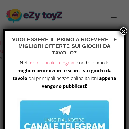
×
Ultimo aggiornamento il 8 Agosto 2026 23:36
VUOI ESSERE IL PRIMO A RICEVERE LE
Home
/
Giochi e giocattoli
/
Giochi di società
/
Giochi da
MIGLIORI OFFERTE SUI GIOCHI DA
tavolo
/ BattleTech: Advanced Aerospace and Solar
TAVOLO?
System Conquest Rules
Nel
nostro canale Telegram
condividiamo le
migliori promozioni e sconti sui giochi da
tavolo
dai principali negozi online italiani
appena
vengono pubblicati!