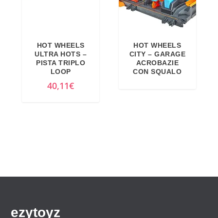
.
i
t
g
u
i
a
HOT WHEELS
HOT WHEELS
n
l
ULTRA HOTS –
CITY – GARAGE
a
e
PISTA TRIPLO
ACROBAZIE
LOOP
CON SQUALO
l
è
40,11
€
e
:
e
2
r
1
a
,
:
4
2
0
7
€
,
.
7
4
ezytoyz