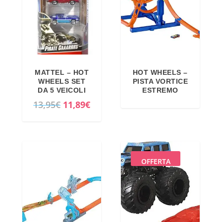
MATTEL – HOT
HOT WHEELS –
WHEELS SET
PISTA VORTICE
DA 5 VEICOLI
ESTREMO
I
I
13,95
€
11,89
€
l
l
p
p
r
r
e
e
OFFERTA
z
z
z
z
o
o
o
a