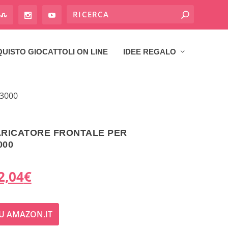
UISTO GIOCATTOLI ON LINE
IDEE REGALO
 3000
ARICATORE FRONTALE PER
000
I
2,04
€
l
U AMAZON.IT
p