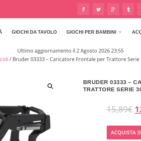
À
GIOCHI DA TAVOLO
GIOCHI PER BAMBINI
ACQ
Ultimo aggiornamento il 2 Agosto 2026 23:55
coli
/ Bruder 03333 – Caricatore Frontale per Trattore Serie
BRUDER 03333 – C
TRATTORE SERIE 3
I
15,89
€
1
l
ACQUISTA S
p