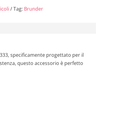
l
icoli
Tag:
Brunder
e
è
:
333, specificamente progettato per il
1
sistenza, questo accessorio è perfetto
2
,
0
4
€