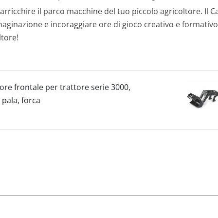
,
 arricchire il parco macchine del tuo piccolo agricoltore. Il
maginazione e incoraggiare ore di gioco creativo e formativ
8
ltore!
9
€
ore frontale per trattore serie 3000,
.
 pala, forca