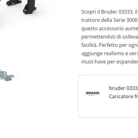
r
Scopri il Bruder 03333, i
trattore della Serie 3000.
e
questo accessorio aument
z
permettendoti di solleva
facilità. Perfetto per o
z
aggiunge realismo e versa
o
must-have per espandere 
o
bruder 0333
r
Caricatore f
i
trattore ser
accessori pe
g
pala, forca
i