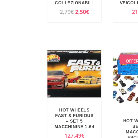
COLLEZIONABILI
VEICOLI
I
I
2,79
€
2,50
€
21
l
l
p
p
r
r
e
e
z
z
z
z
OFFE
o
o
o
a
r
t
i
t
g
u
HOT WHEELS
i
a
FAST & FURIOUS
n
l
HOT W
– SET 5
SE
MACCHININE 1:64
a
e
MACC
127,49
€
l
è
ESC