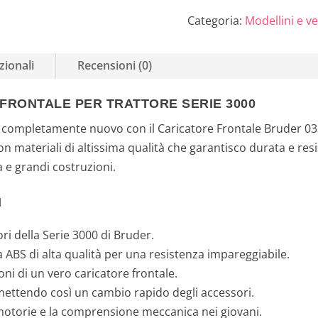
n
Categoria:
Modellini e ve
a
zionali
Recensioni (0)
l
 FRONTALE PER TRATTORE SERIE 3000
e
llo completamente nuovo con il Caricatore Frontale Bruder 03
e
con materiali di altissima qualità che garantisco durata e re
a e grandi costruzioni.
r
a
I
:
ori della Serie 3000 di Bruder.
 ABS di alta qualità per una resistenza impareggiabile.
1
oni di un vero caricatore frontale.
5
ettendo così un cambio rapido degli accessori.
 motorie e la comprensione meccanica nei giovani.