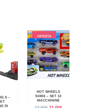
OFFERTA
HOT WHEELS
54886 – SET 10
ELS –
MACCHININE
SET
E DI
I
I
27,90
€
21,00
€