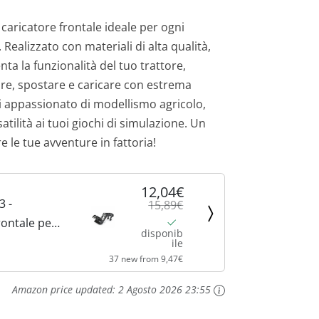
r
l caricatore frontale ideale per ogni
 Realizzato con materiali di alta qualità,
e
a la funzionalità del tuo trattore,
z
re, spostare e caricare con estrema
gni appassionato di modellismo agricolo,
z
tilità ai tuoi giochi di simulazione. Un
o
le tue avventure in fattoria!
a
12,04€
3 -
t
15,89€
rontale per
disponib
t
ie 3000,
ile
37 new from 9,47€
r trattore,
u
Amazon price updated:
2 Agosto 2026 23:55
a