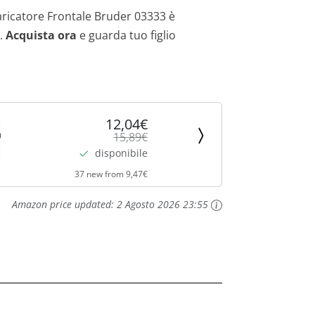
.
 Caricatore Frontale Bruder 03333 è
o.
Acquista ora
e guarda tuo figlio
12,04€
15,89€
disponibile
37 new from 9,47€
Amazon price updated:
2 Agosto 2026 23:55